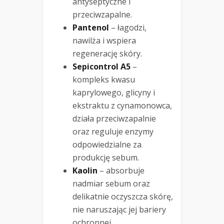
antyseptyczne i
przeciwzapalne.
Pantenol
– łagodzi,
nawilża i wspiera
regenerację skóry.
Sepicontrol A5
–
kompleks kwasu
kaprylowego, glicyny i
ekstraktu z cynamonowca,
działa przeciwzapalnie
oraz reguluje enzymy
odpowiedzialne za
produkcję sebum.
Kaolin
– absorbuje
nadmiar sebum oraz
delikatnie oczyszcza skórę,
nie naruszając jej bariery
ochronnej.