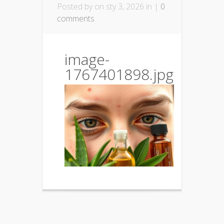
Posted by
on sty 3, 2026 in |
0
comments
image-
1767401898.jpg