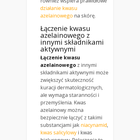
również wspiera prawidłowe
działanie kwasu
azelainowego
na skórę.
Łączenie kwasu
azelainowego z
innymi składnikami
aktywnymi
Łączenie kwasu
azelainowego
z innymi
składnikami aktywnymi może
zwiększyć skuteczność
kuracji dermatologicznych,
ale wymaga staranności i
przemyślenia. Kwas
azelainowy można
bezpiecznie łączyć z takimi
substancjami jak
niacynamid
,
kwas salicylowy
i kwas