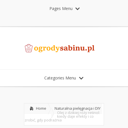
Pages Menu
Categories Menu
Home
Naturalna pielęgnacja i DIY
Olej z dzikiej róży retinol:
kiedy daje efekty i co
zrobić, gdy podrażnia