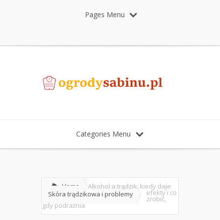
Pages Menu
Categories Menu
Home
Alkohol a trądzik: kiedy daje
efekty i co
Skóra trądzikowa i problemy
zrobić,
gdy podrażnia