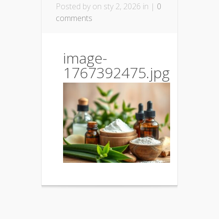
Posted by
on sty 2, 2026 in |
0
comments
image-
1767392475.jpg