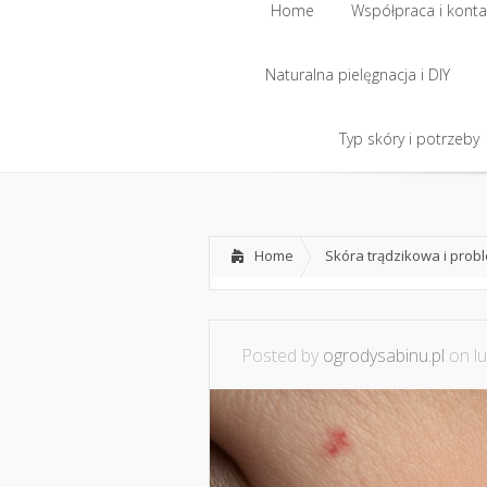
Home
Współpraca i konta
Naturalna pielęgnacja i DIY
Home
Współpraca i konta
Naturalna pielęgnacja i DIY
Typ skóry i potrzeby
Typ skóry i potrzeby
Home
Skóra trądzikowa i prob
Posted by
ogrodysabinu.pl
on lu