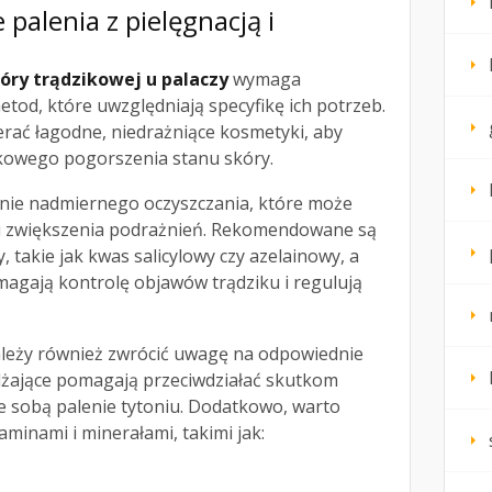
 palenia z pielęgnacją i
óry trądzikowej u palaczy
wymaga
od, które uwzględniają specyfikę ich potrzeb.
rać łagodne, niedrażniące kosmetyki, aby
kowego pogorszenia stanu skóry.
kanie nadmiernego oczyszczania, które może
 i zwiększenia podrażnień. Rekomendowane są
 takie jak kwas salicylowy czy azelainowy, a
magają kontrolę objawów trądziku i regulują
ależy również zwrócić uwagę na odpowiednie
ilżające pomagają przeciwdziałać skutkom
ze sobą palenie tytoniu. Dodatkowo, warto
minami i minerałami, takimi jak: