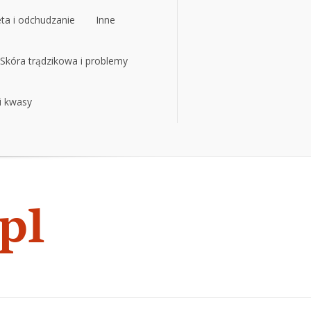
eta i odchudzanie
Inne
eta i odchudzanie
Skóra trądzikowa i problemy
Inne
 i kwasy
Skóra trądzikowa i problemy
 i kwasy