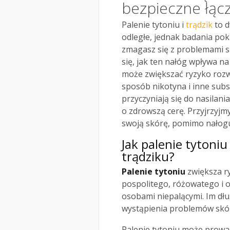
bezpieczne łącz
Palenie tytoniu i
trądzik
to d
odległe, jednak badania poka
zmagasz się z problemami sk
się, jak ten nałóg wpływa na
może zwiększać ryzyko rozw
sposób nikotyna i inne sub
przyczyniają się do nasilan
o zdrowszą cerę. Przyjrzyjmy
swoją skórę, pomimo nałog
Jak palenie tytoniu
trądziku?
Palenie tytoniu
zwiększa ry
pospolitego, różowatego i
osobami niepalącymi. Im dłu
wystąpienia problemów skó
Palenie tytoniu może prowa