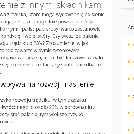
enie z innymi składnikami
wa zjawiska, które mogą wydawać się od siebie
zują, że są ze sobą silnie powiązane. Jeśli
Ar
órnymi i palisz papierosy, warto zastanowić
 kondycję Twojej skóry. Czy wiesz, że palenie
oju trądziku o 23%? Zrozumienie, w jaki
stancje zawarte w dymie tytoniowym
ia objawów trądziku, może być kluczowe w walce
 się, co możesz zrobić, aby skutecznie dbać o
u.
 wpływa na rozwój i nasilenie
zyko rozwoju trądziku, w tym trądziku
 odwróconego, o około 23% w porównaniu z
ższy staż palenia, tym większe ryzyko
rnych.
dzić do nadmiernej produkcji sebum, co sprzyja