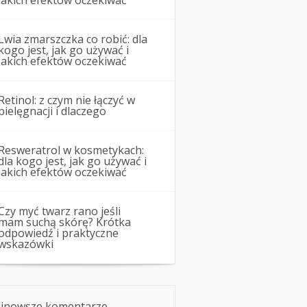
jakich efektów oczekiwać
Lwia zmarszczka co robić: dla
kogo jest, jak go używać i
jakich efektów oczekiwać
Retinol: z czym nie łączyć w
pielęgnacji i dlaczego
Resweratrol w kosmetykach:
dla kogo jest, jak go używać i
jakich efektów oczekiwać
Czy myć twarz rano jeśli
mam suchą skórę? Krótka
odpowiedź i praktyczne
wskazówki
jnowsze komentarze