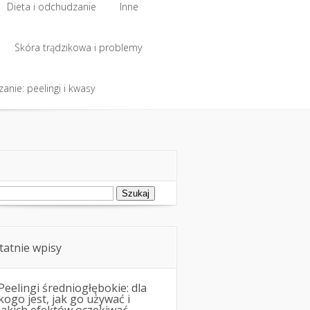
Dieta i odchudzanie
Inne
Dieta i odchudzanie
Skóra trądzikowa i problemy
Inne
anie: peelingi i kwasy
Skóra trądzikowa i problemy
anie: peelingi i kwasy
ukaj:
tatnie wpisy
Peelingi średniogłębokie: dla
kogo jest, jak go używać i