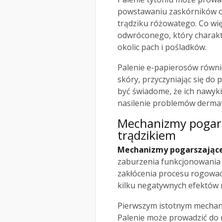
powstawaniu zaskórników or
trądziku różowatego. Co wię
odwróconego, który charakt
okolic pach i pośladków.
Palenie e-papierosów równ
skóry, przyczyniając się do
być świadome, że ich nawyk
nasilenie problemów dermat
Mechanizmy pogarsz
trądzikiem
Mechanizmy pogarszające 
zaburzenia funkcjonowania 
zakłócenia procesu rogowac
kilku negatywnych efektów n
Pierwszym istotnym mechani
Palenie może prowadzić do 