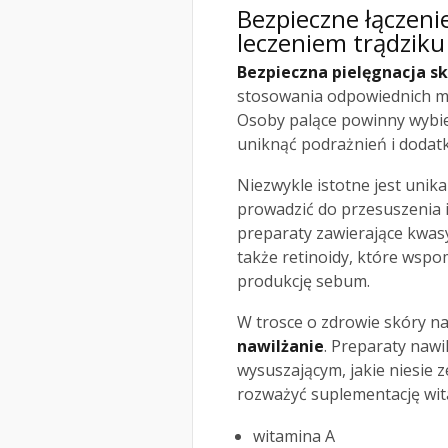
Bezpieczne łączenie
leczeniem trądziku
Bezpieczna pielęgnacja sk
stosowania odpowiednich met
Osoby palące powinny wybie
uniknąć podrażnień i dodat
Niezwykle istotne jest uni
prowadzić do przesuszenia
preparaty zawierające kwasy,
także retinoidy, które wspo
produkcję sebum.
W trosce o zdrowie skóry n
nawilżanie
. Preparaty naw
wysuszającym, jakie niesie 
rozważyć suplementację wita
witamina A