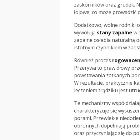
zaskórników oraz grudek. 
łojowe, co może prowadzić d
Dodatkowo, wolne rodniki o
wywołują
stany zapalne
w o
zapalne osłabia naturalną od
istotnym czynnikiem w zaost
Również proces
rogowacen
Przerywa to prawidłowy prz
powstawania zatkanych por
W rezultacie, praktycznie k
leczeniem trądziku jest utru
Te mechanizmy współdziałają
charakteryzuje się wysusz
porami. Przewlekłe niedotle
obronnych dopełniają probl
oraz przyczyniając się do p