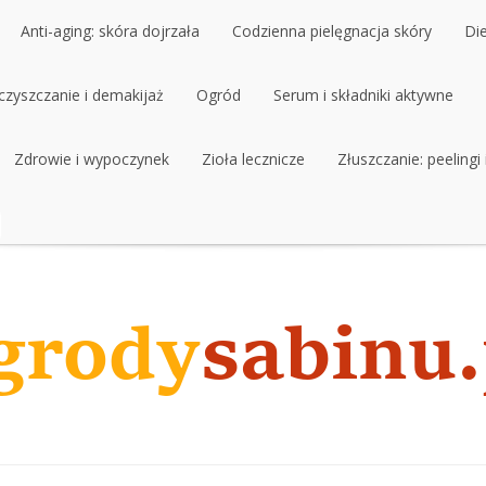
Anti-aging: skóra dojrzała
Codzienna pielęgnacja skóry
Di
czyszczanie i demakijaż
Anti-aging: skóra dojrzała
Ogród
Codzienna pielęgnacja skóry
Serum i składniki aktywne
Di
czyszczanie i demakijaż
Zdrowie i wypoczynek
Ogród
Zioła lecznicze
Serum i składniki aktywne
Złuszczanie: peelingi
Zdrowie i wypoczynek
Zioła lecznicze
Złuszczanie: peelingi