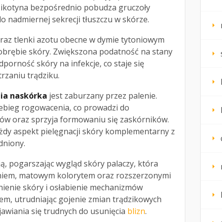
Nikotyna bezpośrednio pobudza gruczoły
o nadmiernej sekrecji tłuszczu w skórze.
raz tlenki azotu obecne w dymie tytoniowym
brębie skóry. Zwiększona podatność na stany
porność skóry na infekcje, co staje się
rzaniu trądziku.
ia naskórka
jest zaburzany przez palenie.
ebieg rogowacenia, co prowadzi do
ów oraz sprzyja formowaniu się zaskórników.
ażdy aspekt pielęgnacji skóry komplementarny z
dniony.
, pogarszając wygląd skóry palaczy, która
eniem, matowym kolorytem oraz rozszerzonymi
nienie skóry i osłabienie mechanizmów
em, utrudniając gojenie zmian trądzikowych
ojawiania się trudnych do usunięcia
blizn
.