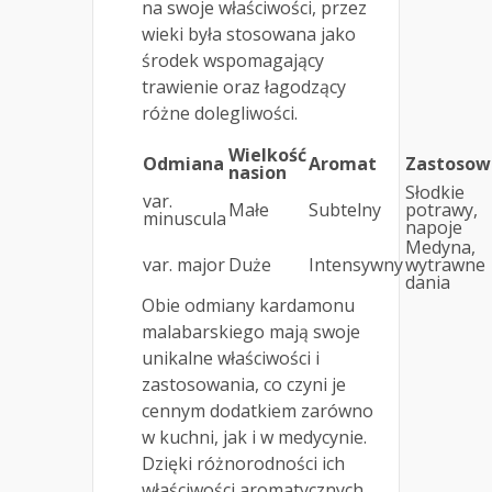
na swoje właściwości, przez
wieki była stosowana jako
środek wspomagający
trawienie oraz łagodzący
różne dolegliwości.
Wielkość
Odmiana
Aromat
Zastosow
nasion
Słodkie
var.
Małe
Subtelny
potrawy,
minuscula
napoje
Medyna,
var. major
Duże
Intensywny
wytrawne
dania
Obie odmiany kardamonu
malabarskiego mają swoje
unikalne właściwości i
zastosowania, co czyni je
cennym dodatkiem zarówno
w kuchni, jak i w medycynie.
Dzięki różnorodności ich
właściwości aromatycznych,