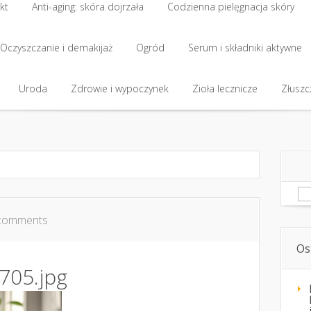
kt
Anti-aging: skóra dojrzała
Codzienna pielęgnacja skóry
kt
Oczyszczanie i demakijaż
Anti-aging: skóra dojrzała
Ogród
Codzienna pielęgnacja skóry
Serum i składniki aktywne
Oczyszczanie i demakijaż
Uroda
Zdrowie i wypoczynek
Ogród
Serum i składniki aktywne
Zioła lecznicze
Złuszcz
Uroda
Zdrowie i wypoczynek
Zioła lecznicze
Złuszcz
Sz
comments
Os
705.jpg