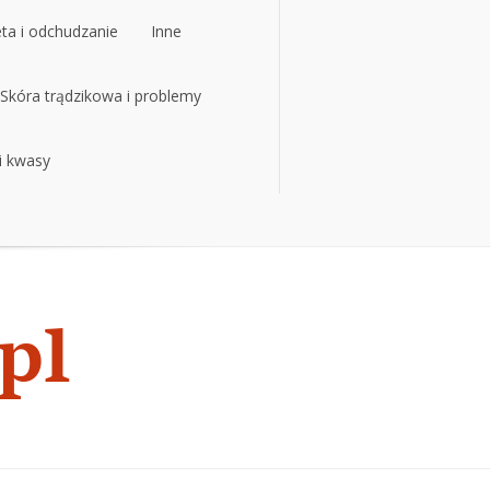
eta i odchudzanie
Inne
eta i odchudzanie
Skóra trądzikowa i problemy
Inne
 i kwasy
Skóra trądzikowa i problemy
 i kwasy