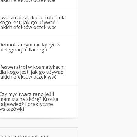
jakich efektów oczekiwać
Lwia zmarszczka co robić: dla
kogo jest, jak go używać i
jakich efektów oczekiwać
Retinol: z czym nie łączyć w
pielęgnacji i dlaczego
Resweratrol w kosmetykach:
dla kogo jest, jak go używać i
jakich efektów oczekiwać
Czy myć twarz rano jeśli
mam suchą skórę? Krótka
odpowiedź i praktyczne
wskazówki
jnowsze komentarze