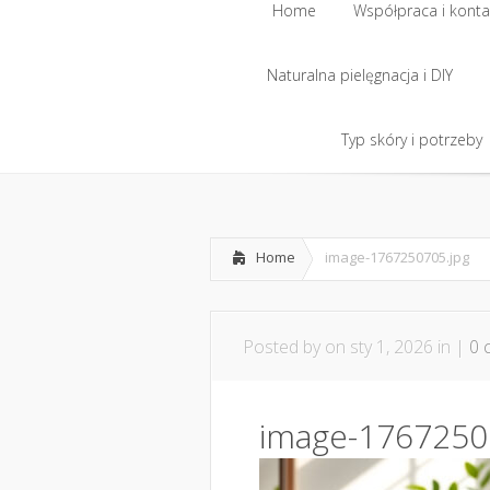
Home
Współpraca i konta
Naturalna pielęgnacja i DIY
Home
Współpraca i konta
Naturalna pielęgnacja i DIY
Typ skóry i potrzeby
Typ skóry i potrzeby
Home
image-1767250705.jpg
Posted by
on sty 1, 2026 in |
0 
image-1767250