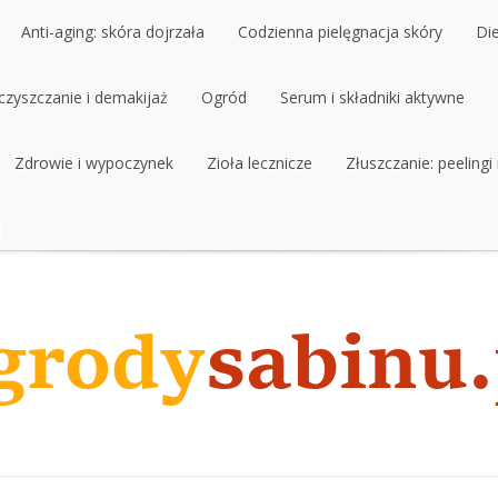
Anti-aging: skóra dojrzała
Codzienna pielęgnacja skóry
Di
czyszczanie i demakijaż
Anti-aging: skóra dojrzała
Ogród
Codzienna pielęgnacja skóry
Serum i składniki aktywne
Di
czyszczanie i demakijaż
Zdrowie i wypoczynek
Ogród
Zioła lecznicze
Serum i składniki aktywne
Złuszczanie: peelingi
Zdrowie i wypoczynek
Zioła lecznicze
Złuszczanie: peelingi