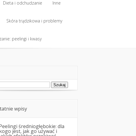
Dieta i odchudzanie
Inne
Dieta i odchudzanie
Skóra trądzikowa i problemy
Inne
anie: peelingi i kwasy
Skóra trądzikowa i problemy
anie: peelingi i kwasy
ukaj:
tatnie wpisy
Peelingi średniogłębokie: dla
kogo jest, jak go używać i