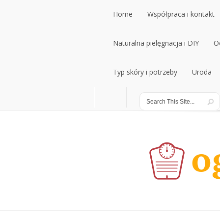
Home
Współpraca i kontakt
Home
Naturalna pielęgnacja i DIY
Współpraca i kontakt
O
Naturalna pielęgnacja i DIY
Typ skóry i potrzeby
Uroda
O
Typ skóry i potrzeby
Uroda