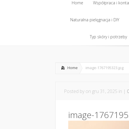
Home
Współpraca i konta
Naturalna pielęgnacja i DIY
Home
Współpraca i konta
Naturalna pielęgnacja i DIY
Typ skóry i potrzeby
Typ skóry i potrzeby
Home
image-1767195323.jpg
Posted by
on gru 31, 2025 in |
image-1767195