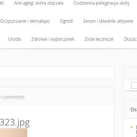
kt
Anti-aging: skóra dojrzała
Codzienna pielęgnacja skóry
kt
Oczyszczanie i demakijaż
Anti-aging: skóra dojrzała
Ogród
Codzienna pielęgnacja skóry
Serum i składniki aktywne
Oczyszczanie i demakijaż
Uroda
Zdrowie i wypoczynek
Ogród
Serum i składniki aktywne
Zioła lecznicze
Złuszcz
Uroda
Zdrowie i wypoczynek
Zioła lecznicze
Złuszcz
Sz
0 comments
Os
323.jpg