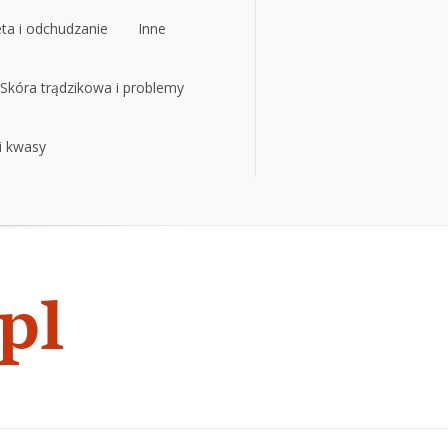
eta i odchudzanie
Inne
eta i odchudzanie
Skóra trądzikowa i problemy
Inne
 i kwasy
Skóra trądzikowa i problemy
 i kwasy