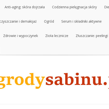
Anti-aging: skóra dojrzała
Codzienna pielęgnacja skóry
Di
czyszczanie i demakijaż
Anti-aging: skóra dojrzała
Ogród
Codzienna pielęgnacja skóry
Serum i składniki aktywne
Di
czyszczanie i demakijaż
Zdrowie i wypoczynek
Ogród
Zioła lecznicze
Serum i składniki aktywne
Złuszczanie: peelingi
Zdrowie i wypoczynek
Zioła lecznicze
Złuszczanie: peelingi