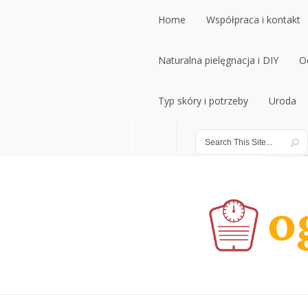
Home
Współpraca i kontakt
Home
Naturalna pielęgnacja i DIY
Współpraca i kontakt
O
Naturalna pielęgnacja i DIY
Typ skóry i potrzeby
Uroda
O
Typ skóry i potrzeby
Uroda