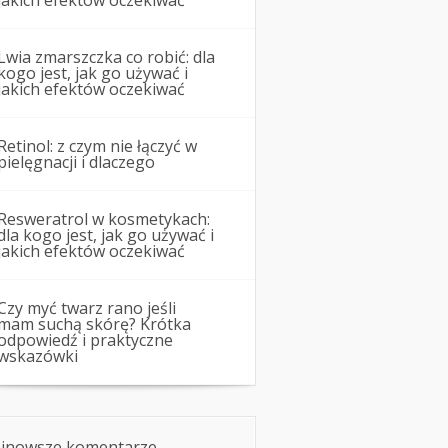
jakich efektów oczekiwać
Lwia zmarszczka co robić: dla
kogo jest, jak go używać i
jakich efektów oczekiwać
Retinol: z czym nie łączyć w
pielęgnacji i dlaczego
Resweratrol w kosmetykach:
dla kogo jest, jak go używać i
jakich efektów oczekiwać
Czy myć twarz rano jeśli
mam suchą skórę? Krótka
odpowiedź i praktyczne
wskazówki
jnowsze komentarze