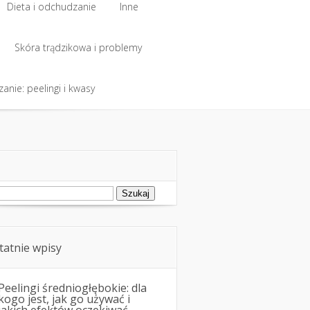
Dieta i odchudzanie
Inne
Dieta i odchudzanie
Skóra trądzikowa i problemy
Inne
anie: peelingi i kwasy
Skóra trądzikowa i problemy
anie: peelingi i kwasy
ukaj:
tatnie wpisy
Peelingi średniogłębokie: dla
kogo jest, jak go używać i