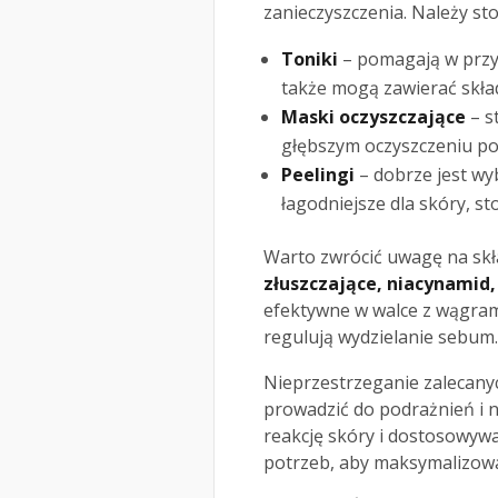
zanieczyszczenia. Należy st
Toniki
– pomagają w przy
także mogą zawierać skład
Maski oczyszczające
– s
głębszym oczyszczeniu po
Peelingi
– dobrze jest wy
łagodniejsze dla skóry, st
Warto zwrócić uwagę na sk
złuszczające, niacynamid,
efektywne w walce z wągrami
regulują wydzielanie sebum.
Nieprzestrzeganie zalecan
prowadzić do podrażnień i 
reakcję skóry i dostosowywa
potrzeb, aby maksymalizować