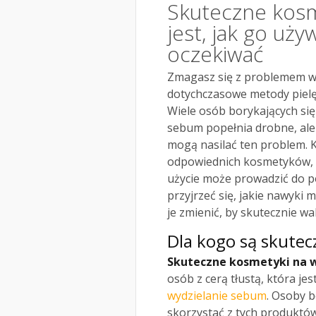
Skuteczne kosm
jest, jak go uży
oczekiwać
Zmagasz się z problemem wą
dotychczasowe metody pielę
Wiele osób borykających się
sebum popełnia drobne, ale 
mogą nasilać ten problem. K
odpowiednich kosmetyków, al
użycie może prowadzić do p
przyjrzeć się, jakie nawyki
je zmienić, by skutecznie wa
Dla kogo są skute
Skuteczne kosmetyki na 
osób z cerą tłustą, która je
wydzielanie sebum
. Osoby b
skorzystać z tych produktó