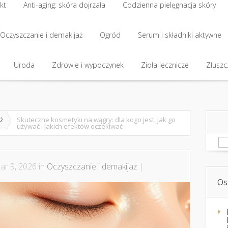
kt
Anti-aging: skóra dojrzała
Codzienna pielęgnacja skóry
kt
Oczyszczanie i demakijaż
Anti-aging: skóra dojrzała
Ogród
Codzienna pielęgnacja skóry
Serum i składniki aktywne
Oczyszczanie i demakijaż
Uroda
Zdrowie i wypoczynek
Ogród
Serum i składniki aktywne
Zioła lecznicze
Złuszcz
Uroda
Zdrowie i wypoczynek
Zioła lecznicze
Złuszcz
ż
Skuteczne kosmetyki na wągry: dla kogo jest, jak go
używać i jakich efektów oczekiwać
Sz
r 9, 2026 in
Oczyszczanie i demakijaż
|
Os