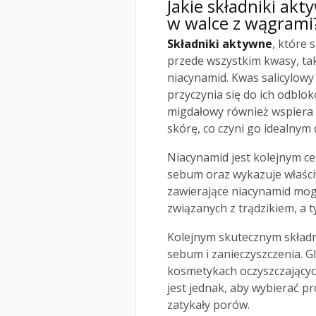
Jakie składniki a
w walce z wągrami
Składniki aktywne
, które 
przede wszystkim kwasy, tak
niacynamid. Kwas salicylowy 
przyczynia się do ich odbl
migdałowy również wspiera t
skórę, co czyni go idealnym 
Niacynamid jest kolejnym ce
sebum oraz wykazuje właści
zawierające niacynamid mo
związanych z trądzikiem, a
Kolejnym skutecznym składn
sebum i zanieczyszczenia. G
kosmetykach oczyszczającyc
jest jednak, aby wybierać p
zatykały porów.