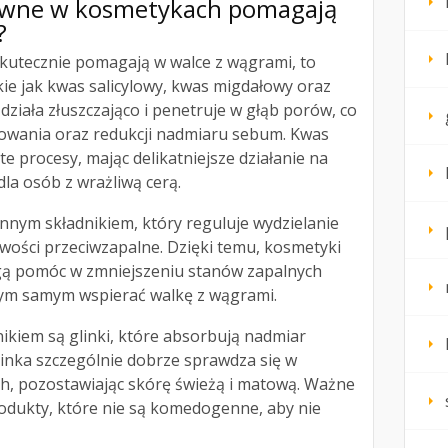
ktywne w kosmetykach pomagają
?
skutecznie pomagają w walce z wągrami, to
ie jak kwas salicylowy, kwas migdałowy oraz
działa złuszczająco i penetruje w głąb porów, co
okowania oraz redukcji nadmiaru sebum. Kwas
e procesy, mając delikatniejsze działanie na
dla osób z wrażliwą cerą.
nnym składnikiem, który reguluje wydzielanie
wości przeciwzapalne. Dzięki temu, kosmetyki
gą pomóc w zmniejszeniu stanów zapalnych
 tym samym wspierać walkę z wągrami.
ikiem są glinki, które absorbują nadmiar
linka szczególnie dobrze sprawdza się w
h, pozostawiając skórę świeżą i matową. Ważne
rodukty, które nie są komedogenne, aby nie