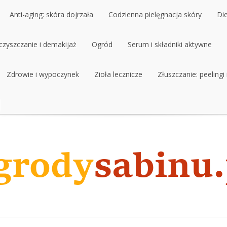
Anti-aging: skóra dojrzała
Codzienna pielęgnacja skóry
Di
czyszczanie i demakijaż
Anti-aging: skóra dojrzała
Ogród
Codzienna pielęgnacja skóry
Serum i składniki aktywne
Di
czyszczanie i demakijaż
Zdrowie i wypoczynek
Ogród
Zioła lecznicze
Serum i składniki aktywne
Złuszczanie: peelingi
Zdrowie i wypoczynek
Zioła lecznicze
Złuszczanie: peelingi