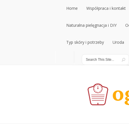
Home
Współpraca i kontakt
Home
Naturalna pielęgnacja i DIY
Współpraca i kontakt
O
Naturalna pielęgnacja i DIY
Typ skóry i potrzeby
Uroda
O
Typ skóry i potrzeby
Uroda