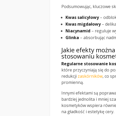
Podsumowując, kluczowe skł
Kwas salicylowy
– odblok
Kwas migdałowy
– delika
Niacynamid
– reguluje wy
Glinka
– absorbując nadm
Jakie efekty możn
stosowaniu kosme
Regularne stosowanie k
które przyczyniają się do p
redukcji
zaskórników
, co s
promienną.
Innymi efektami są poprawa 
bardziej jednolita i mniej 
kosmetyków wspiera równie
na gładkość i estetykę cery.