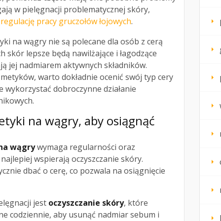
ją w pielęgnacji problematycznej skóry,
 regulację pracy gruczołów łojowych
.
ki na wągry nie są polecane dla osób z cerą
ch skór lepsze będą nawilżające i łagodzące
ają jej nadmiarem aktywnych składników.
etyków, warto dokładnie ocenić swój typ cery
nie wykorzystać dobroczynne działanie
nikowych.
tyki na wągry, aby osiągnąć
na wągry
wymaga regularności oraz
najlepiej wspierają oczyszczanie skóry.
ycznie dbać o cerę, co pozwala na osiągnięcie
lęgnacji jest
oczyszczanie skóry
, które
e codziennie, aby usunąć nadmiar sebum i