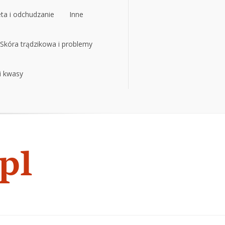
eta i odchudzanie
Inne
eta i odchudzanie
Skóra trądzikowa i problemy
Inne
 i kwasy
Skóra trądzikowa i problemy
 i kwasy