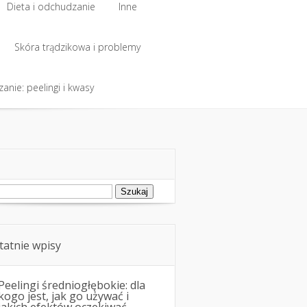
Dieta i odchudzanie
Inne
Dieta i odchudzanie
Skóra trądzikowa i problemy
Inne
anie: peelingi i kwasy
Skóra trądzikowa i problemy
anie: peelingi i kwasy
ukaj:
tatnie wpisy
Peelingi średniogłębokie: dla
kogo jest, jak go używać i