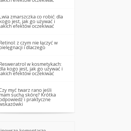
jakich efektów oczekiwać
Lwia zmarszczka co robić: dla
kogo jest, jak go używać i
jakich efektów oczekiwać
Retinol: z czym nie łączyć w
pielęgnacji i dlaczego
Resweratrol w kosmetykach:
dla kogo jest, jak go używać i
jakich efektów oczekiwać
Czy myć twarz rano jeśli
mam suchą skórę? Krótka
odpowiedź i praktyczne
wskazówki
jnowsze komentarze