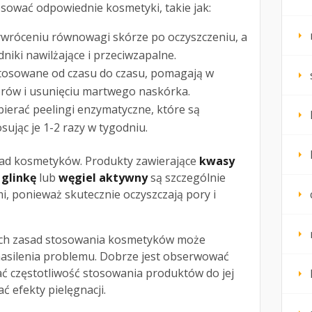
osować odpowiednie kosmetyki, takie jak:
wróceniu równowagi skórze po oczyszczeniu, a
niki nawilżające i przeciwzapalne.
tosowane od czasu do czasu, pomagają w
rów i usunięciu martwego naskórka.
bierać peelingi enzymatyczne, które są
osując je 1-2 razy w tygodniu.
ład kosmetyków. Produkty zawierające
kwasy
 glinkę
lub
węgiel aktywny
są szczególnie
, ponieważ skutecznie oczyszczają pory i
ych zasad stosowania kosmetyków może
nasilenia problemu. Dobrze jest obserwować
ć częstotliwość stosowania produktów do jej
 efekty pielęgnacji.