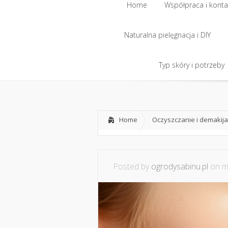
Home
Współpraca i konta
Naturalna pielęgnacja i DIY
Home
Współpraca i konta
Naturalna pielęgnacja i DIY
Typ skóry i potrzeby
Typ skóry i potrzeby
Home
Oczyszczanie i demakija
Posted by
ogrodysabinu.pl
on ma