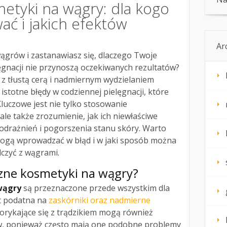
etyki na wągry: dla kogo
wać i jakich efektów
Ar
grów i zastanawiasz się, dlaczego Twoje
gnacji nie przynoszą oczekiwanych rezultatów?
 z tłustą cerą i nadmiernym wydzielaniem
istotne błędy w codziennej pielęgnacji, które
luczowe jest nie tylko stosowanie
e także zrozumienie, jak ich niewłaściwe
odrażnień i pogorszenia stanu skóry. Warto
 mogą wprowadzać w błąd i w jaki sposób można
lczyć z wągrami.
czne kosmetyki na wągry?
wągry
są przeznaczone przede wszystkim dla
st podatna na
zaskórniki oraz nadmierne
orykające się z trądzikiem mogą również
w, ponieważ często mają one podobne problemy