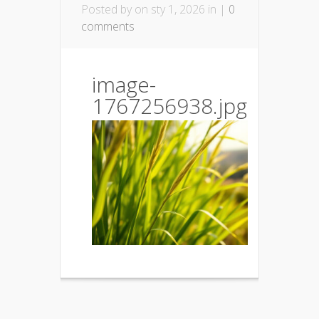
Posted by
on sty 1, 2026 in |
0
comments
image-
1767256938.jpg