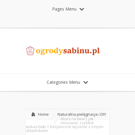
Pages Menu
Categories Menu
Home
Naturalna pielęgnacja i DIY
Aloes na twarz jak
stosować: szybkie
wskazówki + bezpieczne łączenie z innymi
składnikami