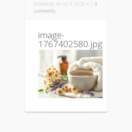
Posted by
on sty 3, 2026 in |
0
comments
image-
1767402580.jpg