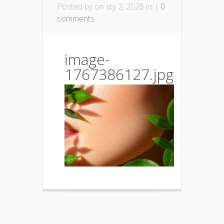
Posted by
on sty 2, 2026 in |
0
comments
image-
1767386127.jpg