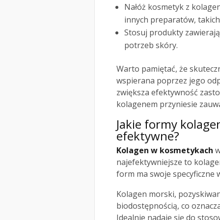
Nałóż kosmetyk z kolagen
innych preparatów, takich
Stosuj produkty zawierają
potrzeb skóry.
Warto pamiętać, że skutec
wspierana poprzez jego odpo
zwiększa efektywność zasto
kolagenem przyniesie zauwa
Jakie formy kolage
efektywne?
Kolagen w kosmetykach
w
najefektywniejsze to kolagen
form ma swoje specyficzne w
Kolagen morski, pozyskiwany
biodostępnością, co oznacza,
Idealnie nadaje się do sto