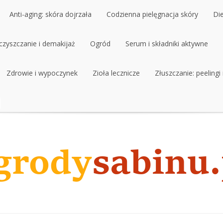
Anti-aging: skóra dojrzała
Codzienna pielęgnacja skóry
Di
czyszczanie i demakijaż
Anti-aging: skóra dojrzała
Ogród
Codzienna pielęgnacja skóry
Serum i składniki aktywne
Di
czyszczanie i demakijaż
Zdrowie i wypoczynek
Ogród
Zioła lecznicze
Serum i składniki aktywne
Złuszczanie: peelingi
Zdrowie i wypoczynek
Zioła lecznicze
Złuszczanie: peelingi