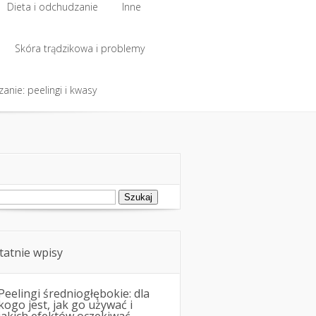
Dieta i odchudzanie
Inne
Dieta i odchudzanie
Skóra trądzikowa i problemy
Inne
anie: peelingi i kwasy
Skóra trądzikowa i problemy
anie: peelingi i kwasy
ukaj:
tatnie wpisy
Peelingi średniogłębokie: dla
kogo jest, jak go używać i