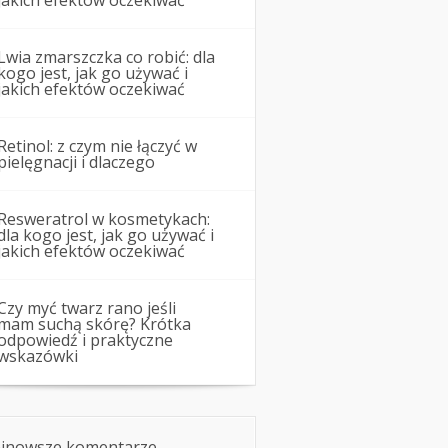
jakich efektów oczekiwać
Lwia zmarszczka co robić: dla
kogo jest, jak go używać i
jakich efektów oczekiwać
Retinol: z czym nie łączyć w
pielęgnacji i dlaczego
Resweratrol w kosmetykach:
dla kogo jest, jak go używać i
jakich efektów oczekiwać
Czy myć twarz rano jeśli
mam suchą skórę? Krótka
odpowiedź i praktyczne
wskazówki
jnowsze komentarze