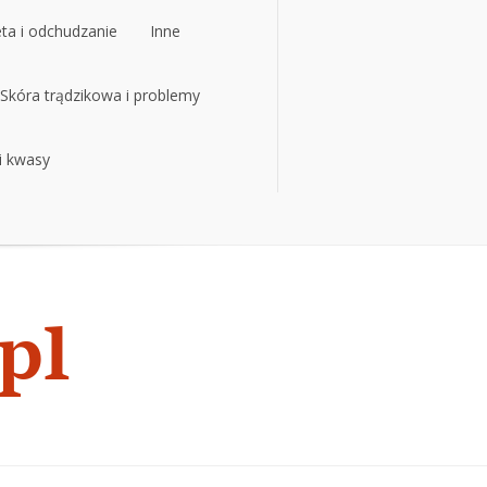
eta i odchudzanie
Inne
eta i odchudzanie
Skóra trądzikowa i problemy
Inne
 i kwasy
Skóra trądzikowa i problemy
 i kwasy