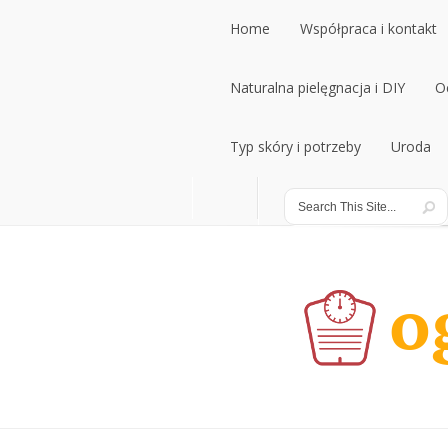
Home
Współpraca i kontakt
Home
Naturalna pielęgnacja i DIY
Współpraca i kontakt
O
Naturalna pielęgnacja i DIY
Typ skóry i potrzeby
Uroda
O
Typ skóry i potrzeby
Uroda