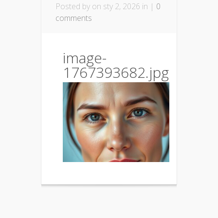
Posted by
on sty 2, 2026 in |
0
comments
image-
1767393682.jpg