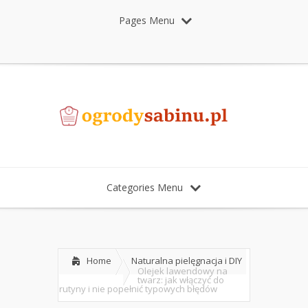
Pages Menu
Categories Menu
Home
Naturalna pielęgnacja i DIY
Olejek lawendowy na
twarz: jak włączyć do
rutyny i nie popełnić typowych błędów