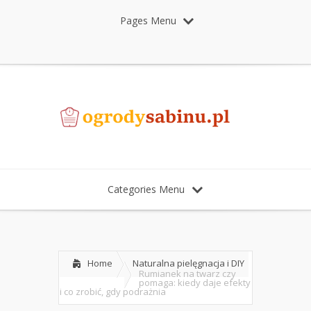
Pages Menu
Categories Menu
Home
Naturalna pielęgnacja i DIY
Rumianek na twarz czy
pomaga: kiedy daje efekty
i co zrobić, gdy podrażnia