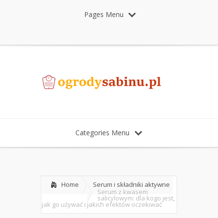
Pages Menu
Categories Menu
Home
Serum i składniki aktywne
Serum z kwasem
salicylowym: dla kogo jest,
jak go używać i jakich efektów oczekiwać