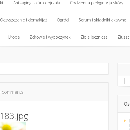
kt
Anti-aging: skóra dojrzała
Codzienna pielęgnacja skóry
kt
Oczyszczanie i demakijaż
Anti-aging: skóra dojrzała
Ogród
Codzienna pielęgnacja skóry
Serum i składniki aktywne
Oczyszczanie i demakijaż
Uroda
Zdrowie i wypoczynek
Ogród
Serum i składniki aktywne
Zioła lecznicze
Złuszcz
Uroda
Zdrowie i wypoczynek
Zioła lecznicze
Złuszcz
Sz
0 comments
Os
183.jpg