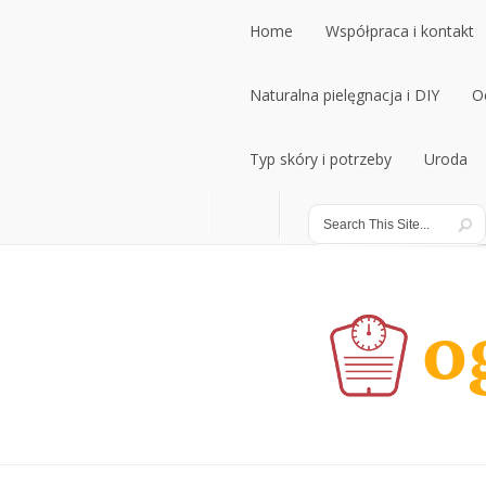
Home
Współpraca i kontakt
Home
Naturalna pielęgnacja i DIY
Współpraca i kontakt
O
Naturalna pielęgnacja i DIY
Typ skóry i potrzeby
Uroda
O
Typ skóry i potrzeby
Uroda