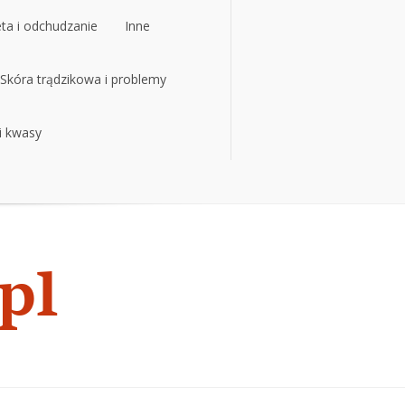
eta i odchudzanie
Inne
eta i odchudzanie
Skóra trądzikowa i problemy
Inne
 i kwasy
Skóra trądzikowa i problemy
 i kwasy