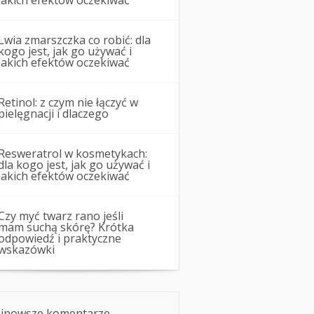
jakich efektów oczekiwać
Lwia zmarszczka co robić: dla
kogo jest, jak go używać i
jakich efektów oczekiwać
Retinol: z czym nie łączyć w
pielęgnacji i dlaczego
Resweratrol w kosmetykach:
dla kogo jest, jak go używać i
jakich efektów oczekiwać
Czy myć twarz rano jeśli
mam suchą skórę? Krótka
odpowiedź i praktyczne
wskazówki
jnowsze komentarze