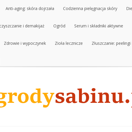
Anti-aging: skóra dojrzała
Codzienna pielęgnacja skóry
Di
czyszczanie i demakijaż
Anti-aging: skóra dojrzała
Ogród
Codzienna pielęgnacja skóry
Serum i składniki aktywne
Di
czyszczanie i demakijaż
Zdrowie i wypoczynek
Ogród
Zioła lecznicze
Serum i składniki aktywne
Złuszczanie: peelingi
Zdrowie i wypoczynek
Zioła lecznicze
Złuszczanie: peelingi