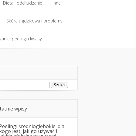
Dieta i odchudzanie
Inne
Dieta i odchudzanie
Skóra trądzikowa i problemy
Inne
anie: peelingi i kwasy
Skóra trądzikowa i problemy
anie: peelingi i kwasy
ukaj:
tatnie wpisy
Peelingi średniogłębokie: dla
kogo jest, jak go używać i