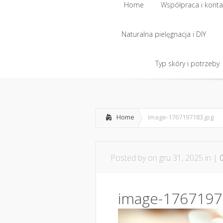
Home
Współpraca i konta
Naturalna pielęgnacja i DIY
Home
Współpraca i konta
Naturalna pielęgnacja i DIY
Typ skóry i potrzeby
Typ skóry i potrzeby
Home
image-1767197183.jpg
Posted by
on gru 31, 2025 in |
image-1767197