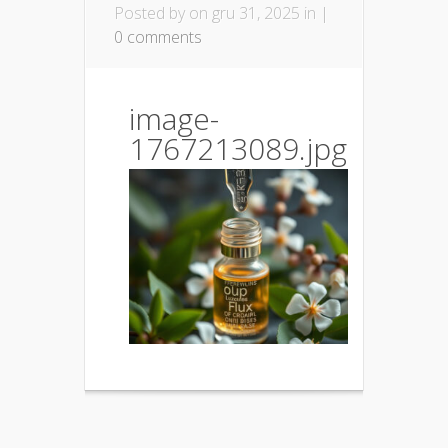
Posted by
on gru 31, 2025 in |
0 comments
image-
1767213089.jpg