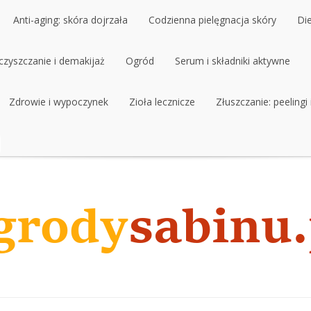
Anti-aging: skóra dojrzała
Codzienna pielęgnacja skóry
Di
czyszczanie i demakijaż
Anti-aging: skóra dojrzała
Ogród
Codzienna pielęgnacja skóry
Serum i składniki aktywne
Di
czyszczanie i demakijaż
Zdrowie i wypoczynek
Ogród
Zioła lecznicze
Serum i składniki aktywne
Złuszczanie: peelingi
Zdrowie i wypoczynek
Zioła lecznicze
Złuszczanie: peelingi