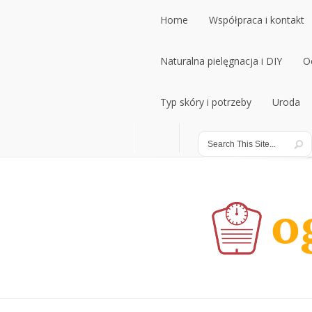
Home
Współpraca i kontakt
Home
Naturalna pielęgnacja i DIY
Współpraca i kontakt
O
Naturalna pielęgnacja i DIY
Typ skóry i potrzeby
Uroda
O
Typ skóry i potrzeby
Uroda