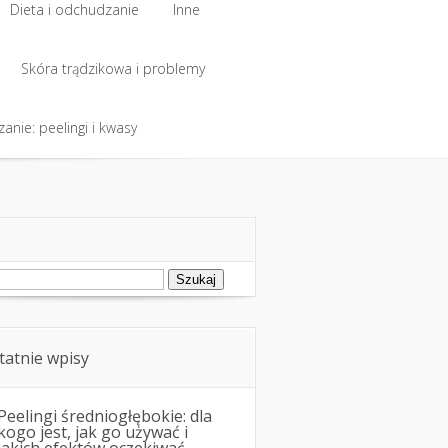
Dieta i odchudzanie
Inne
Dieta i odchudzanie
Skóra trądzikowa i problemy
Inne
anie: peelingi i kwasy
Skóra trądzikowa i problemy
anie: peelingi i kwasy
ukaj:
tatnie wpisy
Peelingi średniogłębokie: dla
kogo jest, jak go używać i