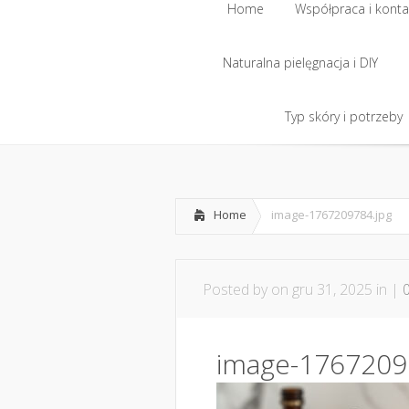
Home
Współpraca i konta
Naturalna pielęgnacja i DIY
Home
Współpraca i konta
Naturalna pielęgnacja i DIY
Typ skóry i potrzeby
Typ skóry i potrzeby
Home
image-1767209784.jpg
Posted by
on gru 31, 2025 in |
image-1767209