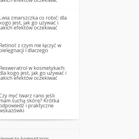
jakich efektów oczekiwać
Lwia zmarszczka co robić: dla
kogo jest, jak go używać i
jakich efektów oczekiwać
Retinol: z czym nie łączyć w
pielęgnacji i dlaczego
Resweratrol w kosmetykach:
dla kogo jest, jak go używać i
jakich efektów oczekiwać
Czy myć twarz rano jeśli
mam suchą skórę? Krótka
odpowiedź i praktyczne
wskazówki
jnowsze komentarze