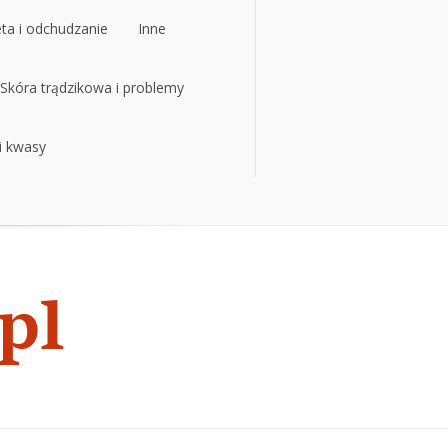
eta i odchudzanie
Inne
eta i odchudzanie
Skóra trądzikowa i problemy
Inne
 i kwasy
Skóra trądzikowa i problemy
 i kwasy