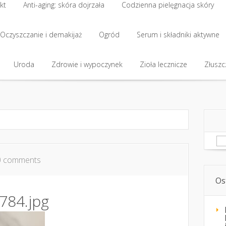
kt
Anti-aging: skóra dojrzała
Codzienna pielęgnacja skóry
kt
Oczyszczanie i demakijaż
Anti-aging: skóra dojrzała
Ogród
Codzienna pielęgnacja skóry
Serum i składniki aktywne
Oczyszczanie i demakijaż
Uroda
Zdrowie i wypoczynek
Ogród
Serum i składniki aktywne
Zioła lecznicze
Złuszcz
Uroda
Zdrowie i wypoczynek
Zioła lecznicze
Złuszcz
Sz
0 comments
Os
784.jpg