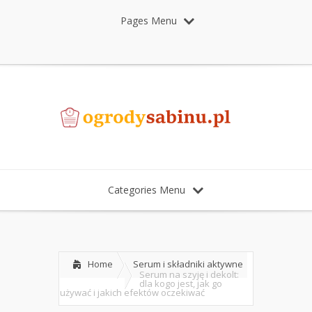
Pages Menu
Categories Menu
Home
Serum i składniki aktywne
Serum na szyję i dekolt:
dla kogo jest, jak go
używać i jakich efektów oczekiwać