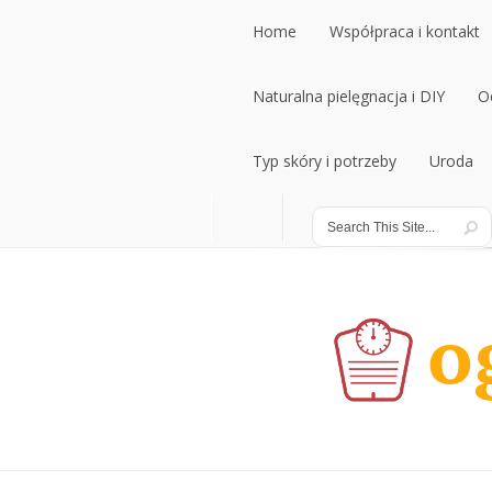
Home
Współpraca i kontakt
Home
Naturalna pielęgnacja i DIY
Współpraca i kontakt
O
Naturalna pielęgnacja i DIY
Typ skóry i potrzeby
Uroda
O
Typ skóry i potrzeby
Uroda