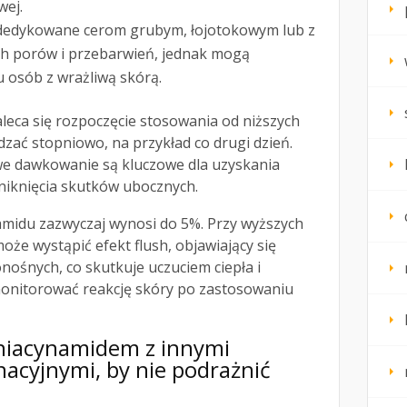
wej.
 dedykowane cerom grubym, łojotokowym lub z
h porów i przebarwień, jednak mogą
 osób z wrażliwą skórą.
aleca się rozpoczęcie stosowania od niższych
zać stopniowo, na przykład co drugi dzień.
e dawkowanie są kluczowe dla uzyskania
niknięcia skutków ubocznych.
amidu zazwyczaj wynosi do 5%. Przy wyższych
może wystąpić efekt flush, objawiający się
ośnych, co skutkuje uczuciem ciepła i
onitorować reakcję skóry po zastosowaniu
 niacynamidem z innymi
nacyjnymi, by nie podrażnić