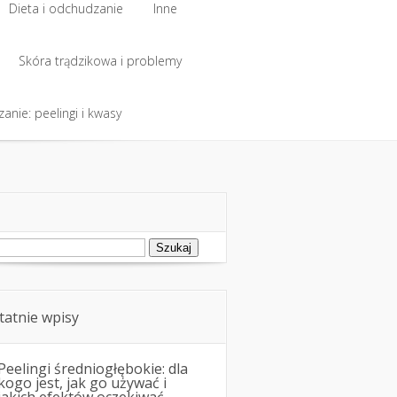
Dieta i odchudzanie
Inne
Dieta i odchudzanie
Skóra trądzikowa i problemy
Inne
anie: peelingi i kwasy
Skóra trądzikowa i problemy
anie: peelingi i kwasy
ukaj:
tatnie wpisy
Peelingi średniogłębokie: dla
kogo jest, jak go używać i