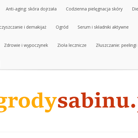
Anti-aging: skóra dojrzała
Codzienna pielęgnacja skóry
Di
czyszczanie i demakijaż
Anti-aging: skóra dojrzała
Ogród
Codzienna pielęgnacja skóry
Serum i składniki aktywne
Di
czyszczanie i demakijaż
Zdrowie i wypoczynek
Ogród
Zioła lecznicze
Serum i składniki aktywne
Złuszczanie: peelingi
Zdrowie i wypoczynek
Zioła lecznicze
Złuszczanie: peelingi