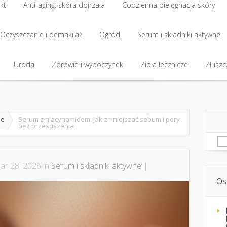
kt
Anti-aging: skóra dojrzała
Codzienna pielęgnacja skóry
kt
Oczyszczanie i demakijaż
Anti-aging: skóra dojrzała
Ogród
Codzienna pielęgnacja skóry
Serum i składniki aktywne
Oczyszczanie i demakijaż
Uroda
Zdrowie i wypoczynek
Ogród
Serum i składniki aktywne
Zioła lecznicze
Złuszcz
Uroda
Zdrowie i wypoczynek
Zioła lecznicze
Złuszcz
ne
Serum z niacynamidem: jak zmniejszać sebum i pory
bez przesuszenia
Sz
r 28, 2026 in
Serum i składniki aktywne
|
Os