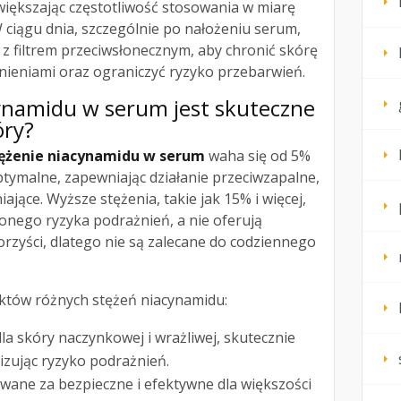
większając częstotliwość stosowania w miarę
W ciągu dnia, szczególnie po nałożeniu serum,
 z filtrem przeciwsłonecznym, aby chronić skórę
nieniami oraz ograniczyć ryzyko przebarwień.
cynamidu w serum jest skuteczne
óry?
tężenie niacynamidu w serum
waha się od 5%
ptymalne, zapewniając działanie przeciwzapalne,
ające. Wyższe stężenia, takie jak 15% i więcej,
nego ryzyka podrażnień, a nie oferują
rzyści, dlatego nie są zalecane do codziennego
ektów różnych stężeń niacynamidu:
la skóry naczynkowej i wrażliwej, skutecznie
izując ryzyko podrażnień.
wane za bezpieczne i efektywne dla większości