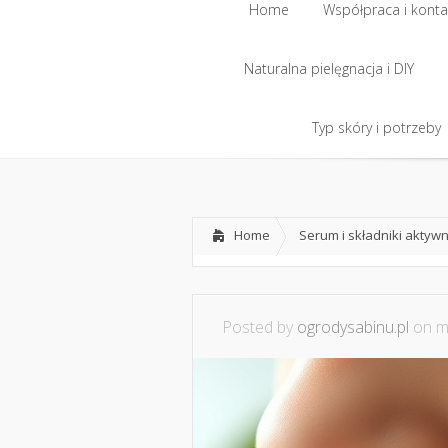
Home
Współpraca i konta
Naturalna pielęgnacja i DIY
Home
Współpraca i konta
Naturalna pielęgnacja i DIY
Typ skóry i potrzeby
Typ skóry i potrzeby
Home
Serum i składniki aktyw
Posted by
ogrodysabinu.pl
on ma