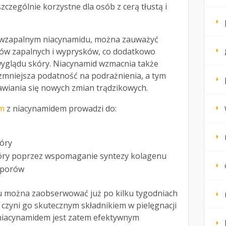
zczególnie korzystne dla osób z cerą tłustą i
ciwzapalnym niacynamidu, można zauważyć
nów zapalnych i wyprysków, co dodatkowo
wyglądu skóry. Niacynamid wzmacnia także
 zmniejsza podatność na podrażnienia, a tym
wiania się nowych zmian trądzikowych.
um
z niacynamidem prowadzi do:
kóry
kóry poprzez wspomaganie syntezy kolagenu
 porów
du można zaobserwować już po kilku tygodniach
czyni go skutecznym składnikiem w pielęgnacji
 niacynamidem jest zatem efektywnym