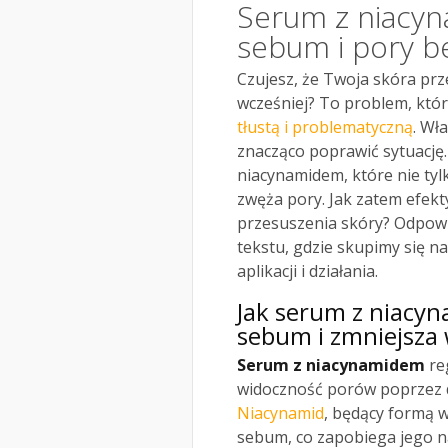
Serum z niacyn
sebum i pory b
Czujesz, że Twoja skóra prze
wcześniej? To problem, któr
tłustą i problematyczną
. Wł
znacząco poprawić sytuację
niacynamidem, które nie tyl
zwęża pory. Jak zatem efek
przesuszenia skóry? Odpowie
tekstu, gdzie skupimy się 
aplikacji i działania.
Jak serum z niacyn
sebum i zmniejsza
Serum z niacynamidem
re
widoczność porów poprzez d
Niacynamid
, będący formą 
sebum, co zapobiega jego n