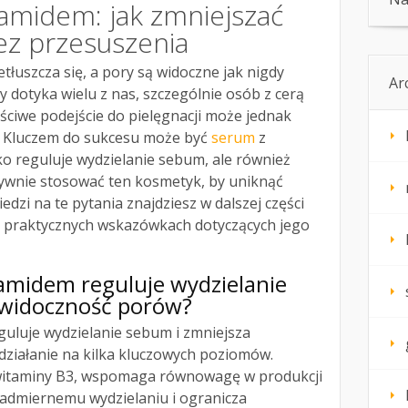
amidem: jak zmniejszać
ez przesuszenia
tłuszcza się, a pory są widoczne jak nigdy
Ar
y dotyka wielu z nas, szczególnie osób z cerą
aściwe podejście do pielęgnacji może jednak
. Kluczem do sukcesu może być
serum
z
ko reguluje wydzielanie sebum, ale również
tywnie stosować ten kosmetyk, by uniknąć
dzi na te pytania znajdziesz w dalszej części
na praktycznych wskazówkach dotyczących jego
amidem reguluje wydzielanie
 widoczność porów?
guluje wydzielanie sebum i zmniejsza
ziałanie na kilka kluczowych poziomów.
witaminy B3, wspomaga równowagę w produkcji
admiernemu wydzielaniu i ogranicza