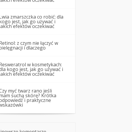
jakich efektów oczekiwać
Lwia zmarszczka co robić: dla
kogo jest, jak go używać i
jakich efektów oczekiwać
Retinol: z czym nie łączyć w
pielęgnacji i dlaczego
Resweratrol w kosmetykach:
dla kogo jest, jak go używać i
jakich efektów oczekiwać
Czy myć twarz rano jeśli
mam suchą skórę? Krótka
odpowiedź i praktyczne
wskazówki
jnowsze komentarze