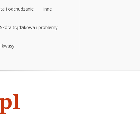
eta i odchudzanie
Inne
eta i odchudzanie
Skóra trądzikowa i problemy
Inne
 i kwasy
Skóra trądzikowa i problemy
 i kwasy