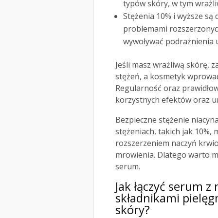
typów skóry, w tym wrażli
Stężenia 10% i wyższe są
problemami rozszerzonyc
wywoływać podrażnienia u
Jeśli masz wrażliwą skórę, z
stężeń, a kosmetyk wprowad
Regularność oraz prawidłow
korzystnych efektów oraz u
Bezpieczne stężenie niacyn
stężeniach, takich jak 10%, 
rozszerzeniem naczyń krwion
mrowienia. Dlatego warto m
serum.
Jak łączyć serum z
składnikami pielęg
skóry?