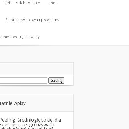
Dieta i odchudzanie
Inne
Dieta i odchudzanie
Skóra trądzikowa i problemy
Inne
anie: peelingi i kwasy
Skóra trądzikowa i problemy
anie: peelingi i kwasy
ukaj:
tatnie wpisy
Peelingi średniogłębokie: dla
kogo jest, jak go używać i