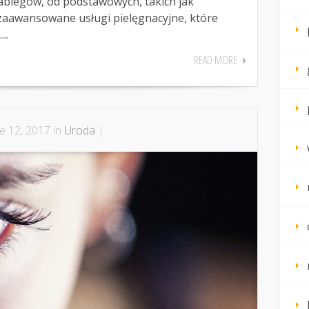
abiegów, od podstawowych, takich jak
o zaawansowane usługi pielęgnacyjne, które
..
READ MORE
e 12, 2017 in
Uroda
|