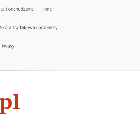
eta i odchudzanie
Inne
eta i odchudzanie
Skóra trądzikowa i problemy
Inne
 i kwasy
Skóra trądzikowa i problemy
 i kwasy