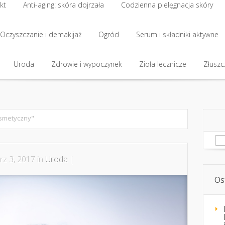
kt
Anti-aging: skóra dojrzała
Codzienna pielęgnacja skóry
kt
Oczyszczanie i demakijaż
Anti-aging: skóra dojrzała
Ogród
Codzienna pielęgnacja skóry
Serum i składniki aktywne
Oczyszczanie i demakijaż
Uroda
Zdrowie i wypoczynek
Ogród
Serum i składniki aktywne
Zioła lecznicze
Złuszcz
Uroda
Zdrowie i wypoczynek
Zioła lecznicze
Złuszcz
smetyczny"
Sz
z 3, 2017 in
Uroda
|
Os