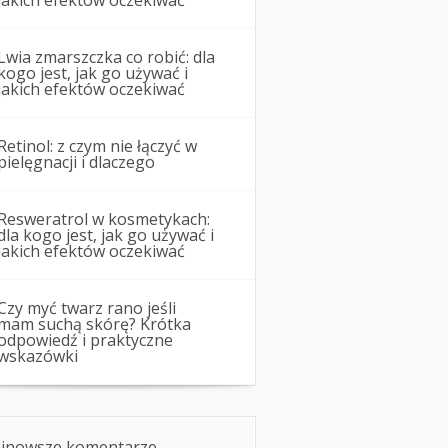
jakich efektów oczekiwać
Lwia zmarszczka co robić: dla
kogo jest, jak go używać i
jakich efektów oczekiwać
Retinol: z czym nie łączyć w
pielęgnacji i dlaczego
Resweratrol w kosmetykach:
dla kogo jest, jak go używać i
jakich efektów oczekiwać
Czy myć twarz rano jeśli
mam suchą skórę? Krótka
odpowiedź i praktyczne
wskazówki
jnowsze komentarze