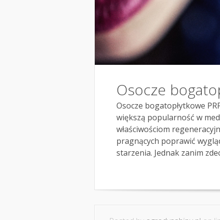
Osocze bogatop
Osocze bogatopłytkowe PRP 
większą popularność w medy
właściwościom regeneracyjn
pragnących poprawić wygląd
starzenia. Jednak zanim zdecy