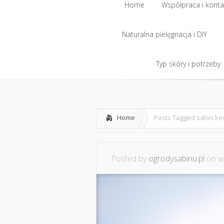
Home
Współpraca i konta
Naturalna pielęgnacja i DIY
Home
Współpraca i konta
Naturalna pielęgnacja i DIY
Typ skóry i potrzeby
Typ skóry i potrzeby
Home
Posts Tagged
salon ko
Posted by
ogrodysabinu.pl
on wr