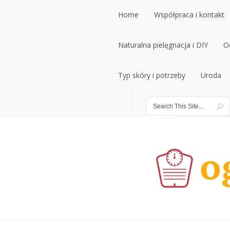
Home
Współpraca i kontakt
Home
Naturalna pielęgnacja i DIY
Współpraca i kontakt
O
Naturalna pielęgnacja i DIY
Typ skóry i potrzeby
Uroda
O
Typ skóry i potrzeby
Uroda