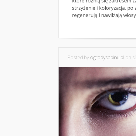
które różnią się zakresem z
strzyżenie i koloryzacja, p
regenerują i nawilżają włosy..
Posted by
ogrodysabinu.pl
on si