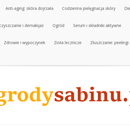
Anti-aging: skóra dojrzała
Codzienna pielęgnacja skóry
Di
czyszczanie i demakijaż
Anti-aging: skóra dojrzała
Ogród
Codzienna pielęgnacja skóry
Serum i składniki aktywne
Di
czyszczanie i demakijaż
Zdrowie i wypoczynek
Ogród
Zioła lecznicze
Serum i składniki aktywne
Złuszczanie: peelingi
Zdrowie i wypoczynek
Zioła lecznicze
Złuszczanie: peelingi