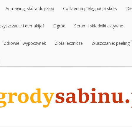
Anti-aging: skóra dojrzała
Codzienna pielęgnacja skóry
Di
czyszczanie i demakijaż
Anti-aging: skóra dojrzała
Ogród
Codzienna pielęgnacja skóry
Serum i składniki aktywne
Di
czyszczanie i demakijaż
Zdrowie i wypoczynek
Ogród
Zioła lecznicze
Serum i składniki aktywne
Złuszczanie: peelingi
Zdrowie i wypoczynek
Zioła lecznicze
Złuszczanie: peelingi