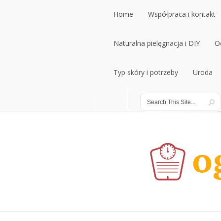
Home
Współpraca i kontakt
Home
Naturalna pielęgnacja i DIY
Współpraca i kontakt
O
Naturalna pielęgnacja i DIY
Typ skóry i potrzeby
Uroda
O
Typ skóry i potrzeby
Uroda