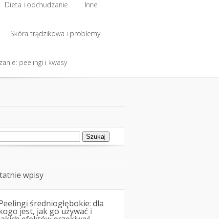
Dieta i odchudzanie
Inne
Dieta i odchudzanie
Skóra trądzikowa i problemy
Inne
anie: peelingi i kwasy
Skóra trądzikowa i problemy
anie: peelingi i kwasy
ukaj:
tatnie wpisy
Peelingi średniogłębokie: dla
kogo jest, jak go używać i