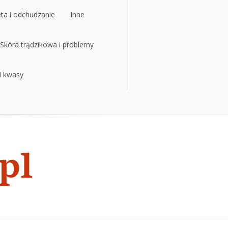
eta i odchudzanie
Inne
eta i odchudzanie
Skóra trądzikowa i problemy
Inne
 i kwasy
Skóra trądzikowa i problemy
 i kwasy