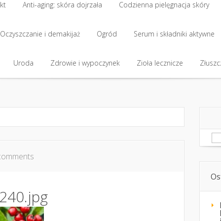
kt
Anti-aging: skóra dojrzała
Codzienna pielęgnacja skóry
kt
Oczyszczanie i demakijaż
Anti-aging: skóra dojrzała
Ogród
Codzienna pielęgnacja skóry
Serum i składniki aktywne
Oczyszczanie i demakijaż
Uroda
Zdrowie i wypoczynek
Ogród
Serum i składniki aktywne
Zioła lecznicze
Złuszcz
Uroda
Zdrowie i wypoczynek
Zioła lecznicze
Złuszcz
Sz
comments
Os
240.jpg