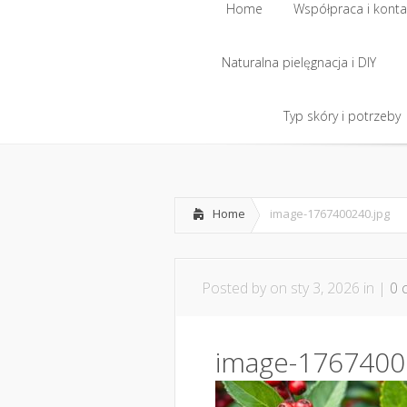
Home
Współpraca i konta
Naturalna pielęgnacja i DIY
Home
Współpraca i konta
Naturalna pielęgnacja i DIY
Typ skóry i potrzeby
Typ skóry i potrzeby
Home
image-1767400240.jpg
Posted by
on sty 3, 2026 in |
0 
image-1767400