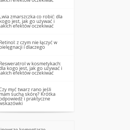
jakich efektów oczekiwać
Lwia zmarszczka co robić: dla
kogo jest, jak go używać i
jakich efektów oczekiwać
Retinol: z czym nie łączyć w
pielęgnacji i dlaczego
Resweratrol w kosmetykach:
dla kogo jest, jak go używać i
jakich efektów oczekiwać
Czy myć twarz rano jeśli
mam suchą skórę? Krótka
odpowiedź i praktyczne
wskazówki
jnowsze komentarze