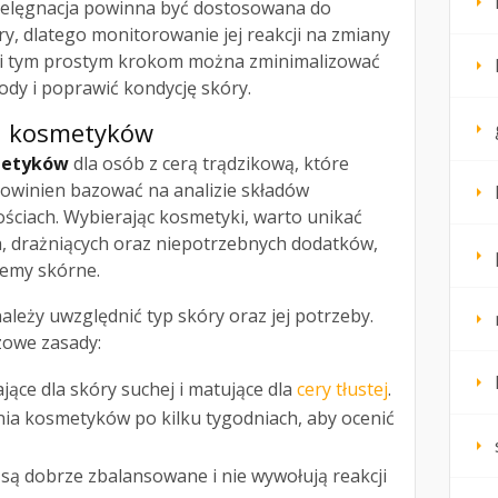
ielęgnacja powinna być dostosowana do
y, dlatego monitorowanie jej reakcji na zmiany
ięki tym prostym krokom można zminimalizować
dy i poprawić kondycję skóry.
h kosmetyków
metyków
dla osób z cerą trądzikową, które
powinien bazować na analizie składów
ściach. Wybierając kosmetyki, warto unikać
 drażniących oraz niepotrzebnych dodatków,
lemy skórne.
eży uwzględnić typ skóry oraz jej potrzeby.
zowe zasady:
jące dla skóry suchej i matujące dla
cery tłustej
.
ia kosmetyków po kilku tygodniach, aby ocenić
 są dobrze zbalansowane i nie wywołują reakcji