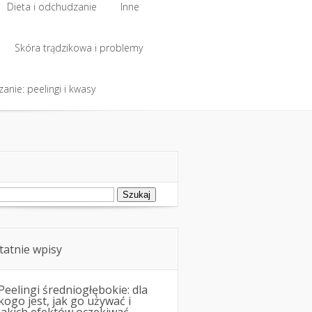
Dieta i odchudzanie
Inne
Skóra trądzikowa i problemy
anie: peelingi i kwasy
ukaj:
tatnie wpisy
Peelingi średniogłębokie: dla
kogo jest, jak go używać i