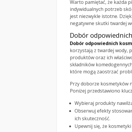
Warto pamiętać, że każda p
indywidualnych potrzeb skór
jest niezwykle istotne. Dz
negatywne skutki twardej wo
Dobór odpowiednic
Dobór odpowiednich kos
korzystają z twardej wody, 
produktów oraz ich właściwo
składników komedogennych,
które mogą zaostrzać prob
Przy doborze kosmetyków nal
Poniżej przedstawiono kluc
Wybieraj produkty nawilża
Obserwuj efekty stosowan
ich skuteczność.
Upewnij się, że kosmetyki