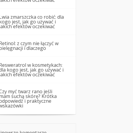
jakich efektów oczekiwać
Lwia zmarszczka co robić: dla
kogo jest, jak go używać i
jakich efektów oczekiwać
Retinol: z czym nie łączyć w
pielęgnacji i dlaczego
Resweratrol w kosmetykach:
dla kogo jest, jak go używać i
jakich efektów oczekiwać
Czy myć twarz rano jeśli
mam suchą skórę? Krótka
odpowiedź i praktyczne
wskazówki
jnowsze komentarze