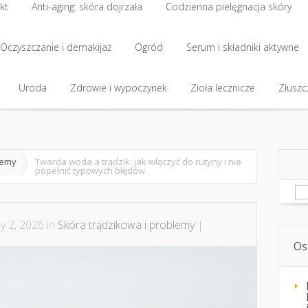
kt
Anti-aging: skóra dojrzała
Codzienna pielęgnacja skóry
Oczyszczanie i demakijaż
Ogród
Serum i składniki aktywne
Uroda
Zdrowie i wypoczynek
Zioła lecznicze
Złuszcz
lemy
Twarda woda a trądzik: jak włączyć do rutyny i nie
popełnić typowych błędów
Sz
y 2, 2026 in
Skóra trądzikowa i problemy
|
Os