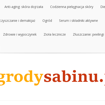
Anti-aging: skóra dojrzała
Codzienna pielęgnacja skóry
Di
czyszczanie i demakijaż
Ogród
Serum i składniki aktywne
Zdrowie i wypoczynek
Zioła lecznicze
Złuszczanie: peelingi