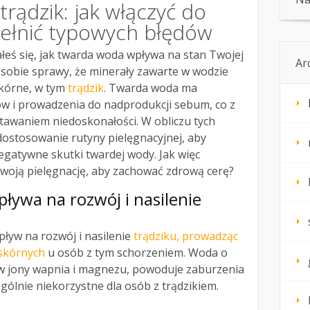
rądzik: jak włączyć do
pełnić typowych błędów
łeś się, jak twarda woda wpływa na stan Twojej
Ar
e sobie sprawy, że minerały zawarte w wodzie
kórne, w tym
trądzik
. Twarda woda ma
ów i prowadzenia do nadprodukcji sebum, co z
awaniem niedoskonałości. W obliczu tych
dostosowanie rutyny pielęgnacyjnej, aby
gatywne skutki twardej wody. Jak więc
oją pielęgnację, aby zachować zdrową cerę?
ływa na rozwój i nasilenie
ływ na rozwój i nasilenie
trądziku, prowadząc
skórnych
u osób z tym schorzeniem. Woda o
 w jony wapnia i magnezu, powoduje zaburzenia
zególnie niekorzystne dla osób z trądzikiem.