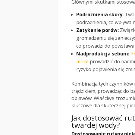
Głównymi skutkami stosowan
Podrażnienia skóry:
Twar
podrażnienia, co wpływa n
Zatykanie porów:
Związk
gromadzeniu się zanieczy
co prowadzi do powstawa
Nadprodukcja sebum:
P
może
prowadzić do nadmie
ryzyko pojawienia się zmi
Kombinacja tych czynników 
trądzikiem, prowadząc do ba
objawów. Właściwe zrozumie
kluczowe dla skutecznej pielę
Jak dostosować rut
twardej wody?
Dostosowanie rutyny piel