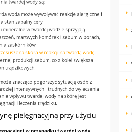
ia twardej wody są:
da woda może wywoływać reakcje alergiczne i
a stan zapalny cery.
i mineralne w twardej wodzie sprzyjają
szczeń, martwych komórek i sebum w porach,
nia zaskórników.
rzesuszona skóra w reakcji na twardą wodę
rnej produkcji sebum, co z kolei zwiększa
an trądzikowych.
może znacząco pogorszyć sytuację osób z
rdziej intensywnych i trudnych do wyleczenia
nie wpływu twardej wody na skórę jest
gnacji i leczenia trądziku.
ynę pielęgnacyjną przy użyciu
ęgnacyjnej w przypadku twardej wody