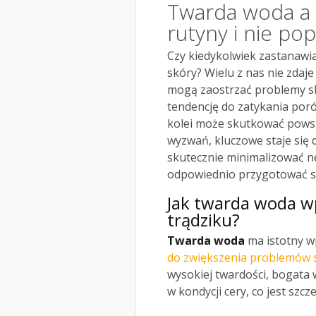
Twarda woda a t
rutyny i nie po
Czy kiedykolwiek zastanawia
skóry? Wielu z nas nie zdaj
mogą zaostrzać problemy s
tendencję do zatykania por
kolei może skutkować powst
wyzwań, kluczowe staje się 
skutecznie minimalizować ne
odpowiednio przygotować sw
Jak twarda woda wp
trądziku?
Twarda woda
ma istotny wp
do zwiększenia problemów 
wysokiej twardości, bogata
w kondycji cery, co jest szc