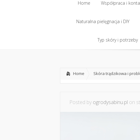
Home
Współpraca i konta
Naturalna pielęgnacja i DIY
Typ skóry i potrzeby
Home
Skóra trądzikowa i prob
Posted by
ogrodysabinu.pl
on st