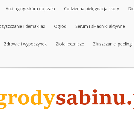
Anti-aging: skóra dojrzała
Codzienna pielęgnacja skóry
Di
czyszczanie i demakijaż
Anti-aging: skóra dojrzała
Ogród
Codzienna pielęgnacja skóry
Serum i składniki aktywne
Di
czyszczanie i demakijaż
Zdrowie i wypoczynek
Ogród
Zioła lecznicze
Serum i składniki aktywne
Złuszczanie: peelingi
Zdrowie i wypoczynek
Zioła lecznicze
Złuszczanie: peelingi