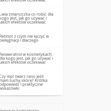
jakich efektów oczekiwać
Lwia zmarszczka co robić: dla
kogo jest, jak go używać i
jakich efektów oczekiwać
Retinol: z czym nie łączyć w
pielęgnacji i dlaczego
Resweratrol w kosmetykach:
dla kogo jest, jak go używać i
jakich efektów oczekiwać
Czy myć twarz rano jeśli
mam suchą skórę? Krótka
odpowiedź i praktyczne
wskazówki
jnowsze komentarze