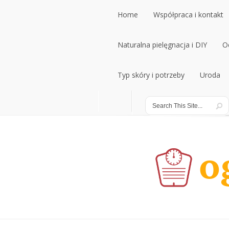
Home
Współpraca i kontakt
Home
Naturalna pielęgnacja i DIY
Współpraca i kontakt
O
Naturalna pielęgnacja i DIY
Typ skóry i potrzeby
Uroda
O
Typ skóry i potrzeby
Uroda