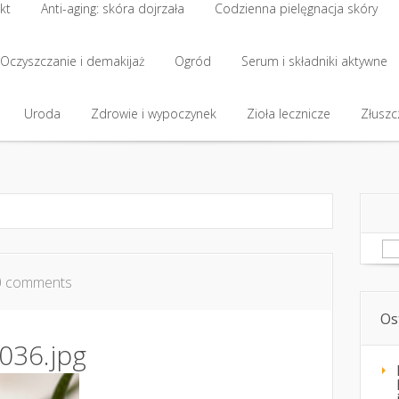
kt
Anti-aging: skóra dojrzała
Codzienna pielęgnacja skóry
kt
Oczyszczanie i demakijaż
Anti-aging: skóra dojrzała
Ogród
Codzienna pielęgnacja skóry
Serum i składniki aktywne
Oczyszczanie i demakijaż
Uroda
Zdrowie i wypoczynek
Ogród
Serum i składniki aktywne
Zioła lecznicze
Złuszcz
Uroda
Zdrowie i wypoczynek
Zioła lecznicze
Złuszcz
Sz
0 comments
Os
036.jpg