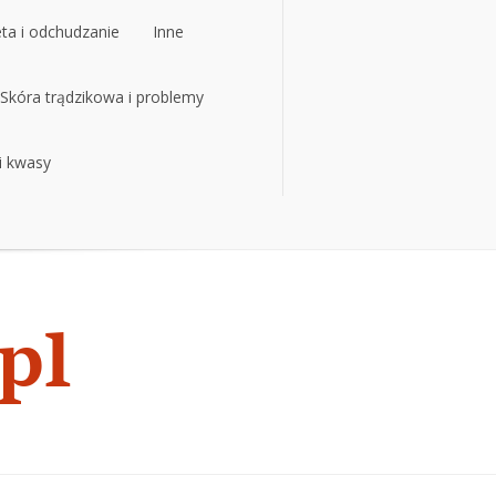
eta i odchudzanie
Inne
eta i odchudzanie
Skóra trądzikowa i problemy
Inne
 i kwasy
Skóra trądzikowa i problemy
 i kwasy