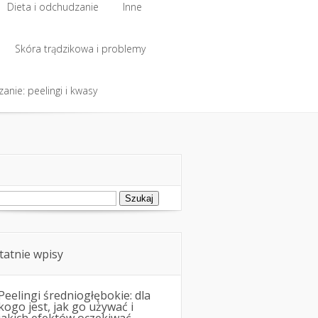
Dieta i odchudzanie
Inne
Dieta i odchudzanie
Skóra trądzikowa i problemy
Inne
anie: peelingi i kwasy
Skóra trądzikowa i problemy
anie: peelingi i kwasy
ukaj:
tatnie wpisy
Peelingi średniogłębokie: dla
kogo jest, jak go używać i