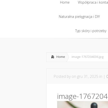
Home
Współpraca i konta
Naturalna pielęgnacja i DIY
Home
Współpraca i konta
Naturalna pielęgnacja i DIY
Typ skóry i potrzeby
Typ skóry i potrzeby
Home
image-1767204036.jpg
Posted by
on gru 31, 2025 in |
image-1767204