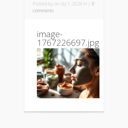
Posted by
on sty 1, 2026 in |
0
comments
image-
1767226697.jpg