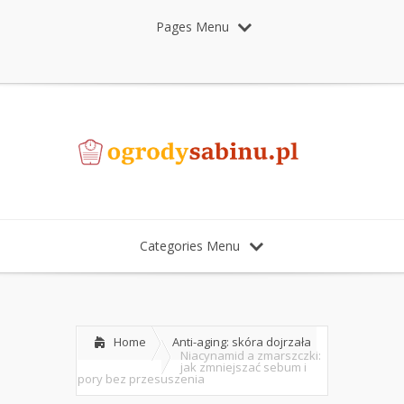
Pages Menu
Categories Menu
Home
Anti-aging: skóra dojrzała
Niacynamid a zmarszczki:
jak zmniejszać sebum i
pory bez przesuszenia