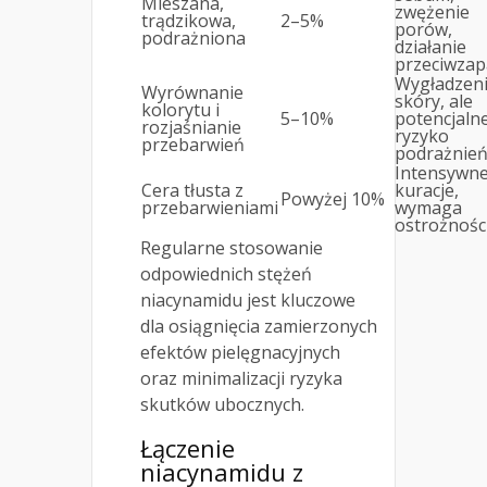
Mieszana,
zwężenie
trądzikowa,
2–5%
porów,
podrażniona
działanie
przeciwzap
Wygładzen
Wyrównanie
skóry, ale
kolorytu i
5–10%
potencjaln
rozjaśnianie
ryzyko
przebarwień
podrażnie
Intensywn
Cera tłusta z
kuracje,
Powyżej 10%
przebarwieniami
wymaga
ostrożnośc
Regularne stosowanie
odpowiednich stężeń
niacynamidu jest kluczowe
dla osiągnięcia zamierzonych
efektów pielęgnacyjnych
oraz minimalizacji ryzyka
skutków ubocznych.
Łączenie
niacynamidu z