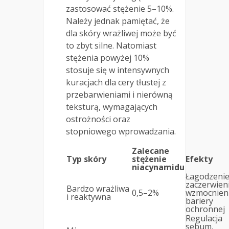
zastosować stężenie 5–10%.
Należy jednak pamiętać, że
dla skóry wrażliwej może być
to zbyt silne. Natomiast
stężenia powyżej 10%
stosuje się w intensywnych
kuracjach dla cery tłustej z
przebarwieniami i nierówną
teksturą, wymagających
ostrożności oraz
stopniowego wprowadzania.
Zalecane
Typ skóry
stężenie
Efekty
niacynamidu
Łagodzeni
zaczerwien
Bardzo wrażliwa
0,5–2%
wzmocnien
i reaktywna
bariery
ochronnej
Regulacja
sebum,