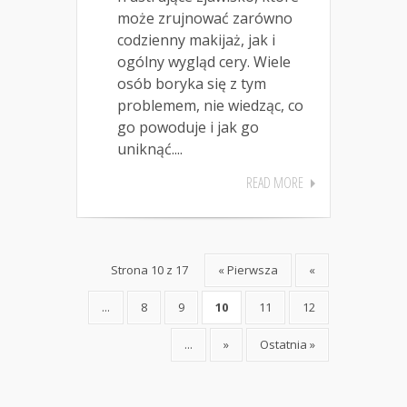
może zrujnować zarówno
codzienny makijaż, jak i
ogólny wygląd cery. Wiele
osób boryka się z tym
problemem, nie wiedząc, co
go powoduje i jak go
uniknąć....
READ MORE
Strona 10 z 17
« Pierwsza
«
...
8
9
10
11
12
...
»
Ostatnia »