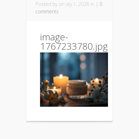
Posted by
on sty 1, 2026 in |
0
comments
image-
1767233780.jpg