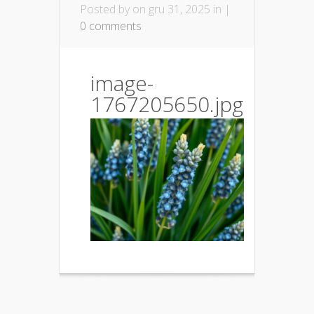
Posted by
on gru 31, 2025 in |
0 comments
image-
1767205650.jpg