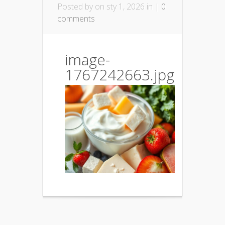
Posted by
on sty 1, 2026 in |
0
comments
image-
1767242663.jpg