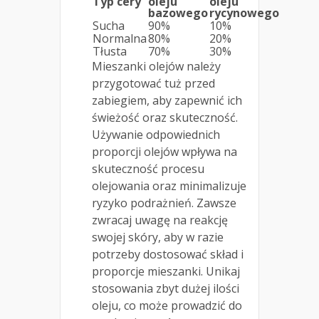
Typ cery
oleju
oleju
bazowego
rycynowego
Sucha
90%
10%
Normalna
80%
20%
Tłusta
70%
30%
Mieszanki olejów należy
przygotować tuż przed
zabiegiem, aby zapewnić ich
świeżość oraz skuteczność.
Używanie odpowiednich
proporcji olejów wpływa na
skuteczność procesu
olejowania oraz minimalizuje
ryzyko podrażnień. Zawsze
zwracaj uwagę na reakcję
swojej skóry, aby w razie
potrzeby dostosować skład i
proporcje mieszanki. Unikaj
stosowania zbyt dużej ilości
oleju, co może prowadzić do