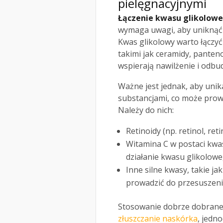
pielęgnacyjnymi
Łączenie kwasu glikolow
wymaga uwagi, aby uniknąć 
Kwas glikolowy warto łączyć
takimi jak ceramidy, panteno
wspierają nawilżenie i odbu
Ważne jest jednak, aby uni
substancjami, co może prow
Należy do nich:
Retinoidy (np. retinol, re
Witamina C w postaci kw
działanie kwasu glikolowe
Inne silne kwasy, takie j
prowadzić do przesuszeni
Stosowanie dobrze dobranej
złuszczanie naskórka
, jedn