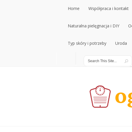
Home
Współpraca i kontakt
Home
Naturalna pielęgnacja i DIY
Współpraca i kontakt
O
Naturalna pielęgnacja i DIY
Typ skóry i potrzeby
Uroda
O
Typ skóry i potrzeby
Uroda