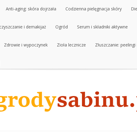
Anti-aging: skóra dojrzała
Codzienna pielęgnacja skóry
Di
czyszczanie i demakijaż
Anti-aging: skóra dojrzała
Ogród
Codzienna pielęgnacja skóry
Serum i składniki aktywne
Di
czyszczanie i demakijaż
Zdrowie i wypoczynek
Ogród
Zioła lecznicze
Serum i składniki aktywne
Złuszczanie: peelingi
Zdrowie i wypoczynek
Zioła lecznicze
Złuszczanie: peelingi