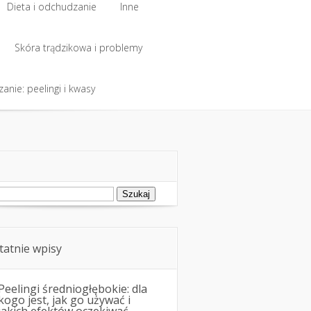
Dieta i odchudzanie
Inne
Dieta i odchudzanie
Skóra trądzikowa i problemy
Inne
anie: peelingi i kwasy
Skóra trądzikowa i problemy
anie: peelingi i kwasy
ukaj:
tatnie wpisy
Peelingi średniogłębokie: dla
kogo jest, jak go używać i