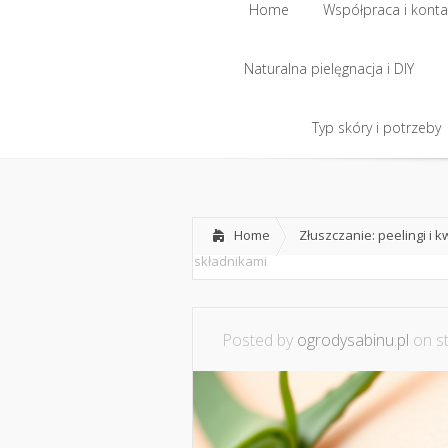
Home
Współpraca i konta
Naturalna pielęgnacja i DIY
Home
Współpraca i konta
Naturalna pielęgnacja i DIY
Typ skóry i potrzeby
Typ skóry i potrzeby
Home
Złuszczanie: peelingi i 
składnikami
Posted by
ogrodysabinu.pl
on st