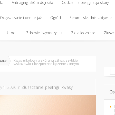
kt
Anti-aging: skóra dojrzała
Codzienna pielęgnacja skóry
kt
Oczyszczanie i demakijaż
Anti-aging: skóra dojrzała
Ogród
Codzienna pielęgnacja skóry
Serum i składniki aktywne
Oczyszczanie i demakijaż
Uroda
Zdrowie i wypoczynek
Ogród
Serum i składniki aktywne
Zioła lecznicze
Złuszcz
Uroda
Zdrowie i wypoczynek
Zioła lecznicze
Złuszcz
kwasy
Kwas glikolowy a skóra wrażliwa: szybkie
wskazówki + bezpieczne łączenie z innymi
Sz
y 1, 2026 in
Złuszczanie: peelingi i kwasy
|
Os