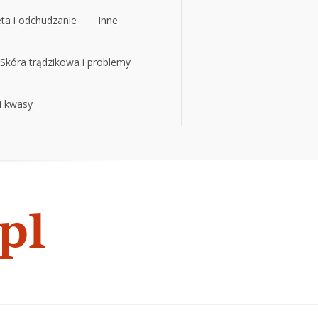
eta i odchudzanie
Inne
eta i odchudzanie
Skóra trądzikowa i problemy
Inne
 i kwasy
Skóra trądzikowa i problemy
 i kwasy