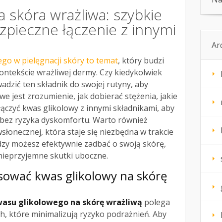
a skóra wrażliwa: szybkie
zpieczne łączenie z innymi
Ar
go w pielęgnacji skóry to temat
, który budzi
kontekście wrażliwej dermy. Czy kiedykolwiek
adzić ten składnik do swojej rutyny, aby
e jest zrozumienie, jak dobierać stężenia, jakie
łączyć kwas glikolowy z innymi składnikami, aby
i bez ryzyka dyskomfortu. Warto również
słonecznej, która staje się niezbędna w trakcie
iedzy możesz efektywnie zadbać o swoją skórę,
nieprzyjemne skutki uboczne.
osować kwas glikolowy na skórę
asu glikolowego na skórę wrażliwą
polega
h, które minimalizują ryzyko podrażnień. Aby