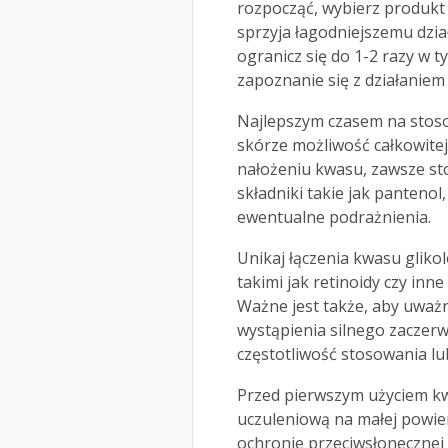
rozpocząć, wybierz produkt 
sprzyja łagodniejszemu dzia
ogranicz się do 1-2 razy w 
zapoznanie się z działaniem
Najlepszym czasem na stoso
skórze możliwość całkowite
nałożeniu kwasu, zawsze sto
składniki takie jak pantenol
ewentualne podrażnienia.
Unikaj łączenia kwasu gliko
takimi jak retinoidy czy inn
Ważne jest także, aby uważ
wystąpienia silnego zaczerwi
częstotliwość stosowania lu
Przed pierwszym użyciem k
uczuleniową na małej powier
ochronie przeciwsłonecznej 