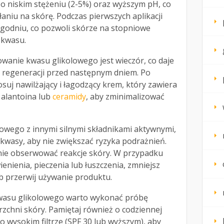
o niskim stężeniu (2-5%) oraz wyższym pH, co
łaniu na skórę. Podczas pierwszych aplikacji
tygodniu, co pozwoli skórze na stopniowe
 kwasu.
wanie kwasu glikolowego jest wieczór, co daje
j regeneracji przed następnym dniem. Po
suj nawilżający i łagodzący krem, który zawiera
, alantoina lub
ceramidy
, aby zminimalizować
lowego z innymi silnymi składnikami aktywnymi,
e kwasy, aby nie zwiększać ryzyka podrażnień.
nie obserwować reakcje skóry. W przypadku
enienia, pieczenia lub łuszczenia, zmniejsz
b przerwij używanie produktu.
wasu glikolowego warto wykonać próbę
zchni skóry. Pamiętaj również o codziennej
o wysokim filtrze (SPF 30 lub wyższym), aby