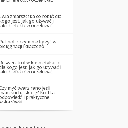
jakich efektów oczekiwać
Lwia zmarszczka co robić: dla
kogo jest, jak go używać i
jakich efektów oczekiwać
Retinol: z czym nie łączyć w
pielęgnacji i dlaczego
Resweratrol w kosmetykach:
dla kogo jest, jak go używać i
jakich efektów oczekiwać
Czy myć twarz rano jeśli
mam suchą skórę? Krótka
odpowiedź i praktyczne
wskazówki
jnowsze komentarze