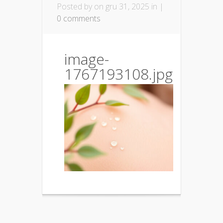
Posted by
on gru 31, 2025 in |
0 comments
image-
1767193108.jpg