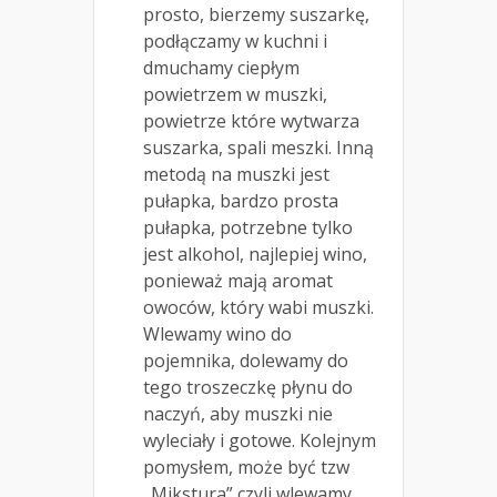
prosto, bierzemy suszarkę,
podłączamy w kuchni i
dmuchamy ciepłym
powietrzem w muszki,
powietrze które wytwarza
suszarka, spali meszki. Inną
metodą na muszki jest
pułapka, bardzo prosta
pułapka, potrzebne tylko
jest alkohol, najlepiej wino,
ponieważ mają aromat
owoców, który wabi muszki.
Wlewamy wino do
pojemnika, dolewamy do
tego troszeczkę płynu do
naczyń, aby muszki nie
wyleciały i gotowe. Kolejnym
pomysłem, może być tzw
„Mikstura” czyli wlewamy