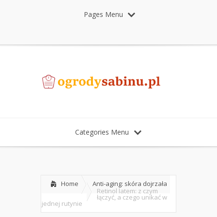
Pages Menu
Categories Menu
Home
Anti-aging: skóra dojrzała
Retinol latem: z czym
łączyć, a czego unikać w
jednej rutynie