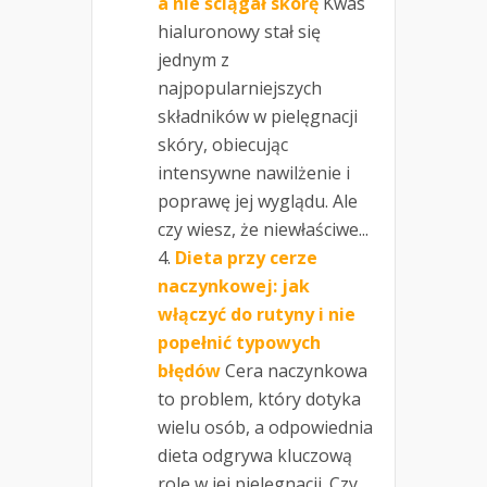
a nie ściągał skórę
Kwas
hialuronowy stał się
jednym z
najpopularniejszych
składników w pielęgnacji
skóry, obiecując
intensywne nawilżenie i
poprawę jej wyglądu. Ale
czy wiesz, że niewłaściwe...
Dieta przy cerze
naczynkowej: jak
włączyć do rutyny i nie
popełnić typowych
błędów
Cera naczynkowa
to problem, który dotyka
wielu osób, a odpowiednia
dieta odgrywa kluczową
rolę w jej pielęgnacji. Czy