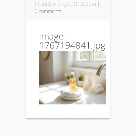
Posted by
on gru 31, 2025 in |
0 comments
image-
1767194841.jpg