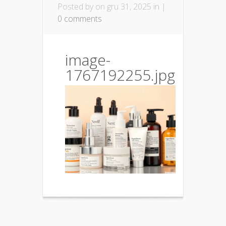
Posted by
on gru 31, 2025 in |
0 comments
image-
1767192255.jpg