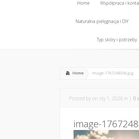
Home
Współpraca i konta
Naturalna pielęgnacja i DIY
Home
Współpraca i konta
Naturalna pielęgnacja i DIY
Typ skóry i potrzeby
Typ skóry i potrzeby
Home
image-1767248306.jpg
Posted by
on sty 1, 2026 in |
0 
image-1767248