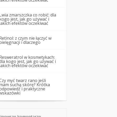
jakich efektów oczekiwać
Lwia zmarszczka co robić: dla
kogo jest, jak go używać i
jakich efektów oczekiwać
Retinol: z czym nie łączyć w
pielęgnacji i dlaczego
Resweratrol w kosmetykach:
dla kogo jest, jak go używać i
jakich efektów oczekiwać
Czy myć twarz rano jeśli
mam suchą skórę? Krótka
odpowiedź i praktyczne
wskazówki
jnowsze komentarze