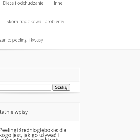
Dieta i odchudzanie
Inne
Dieta i odchudzanie
Skóra trądzikowa i problemy
Inne
anie: peelingi i kwasy
Skóra trądzikowa i problemy
anie: peelingi i kwasy
ukaj:
tatnie wpisy
Peelingi średniogłębokie: dla
kogo jest, jak go używać i