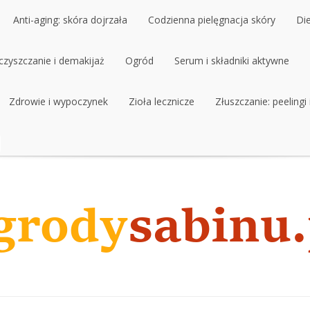
Anti-aging: skóra dojrzała
Codzienna pielęgnacja skóry
Di
czyszczanie i demakijaż
Anti-aging: skóra dojrzała
Ogród
Codzienna pielęgnacja skóry
Serum i składniki aktywne
Di
czyszczanie i demakijaż
Zdrowie i wypoczynek
Ogród
Zioła lecznicze
Serum i składniki aktywne
Złuszczanie: peelingi
Zdrowie i wypoczynek
Zioła lecznicze
Złuszczanie: peelingi