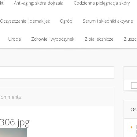
kt
Anti-aging: skóra dojrzała
Codzienna pielęgnacja skóry
kt
Oczyszczanie i demakijaż
Anti-aging: skóra dojrzała
Ogród
Codzienna pielęgnacja skóry
Serum i składniki aktywne
Oczyszczanie i demakijaż
Uroda
Zdrowie i wypoczynek
Ogród
Serum i składniki aktywne
Zioła lecznicze
Złuszcz
Uroda
Zdrowie i wypoczynek
Zioła lecznicze
Złuszcz
Sz
comments
Os
306.jpg