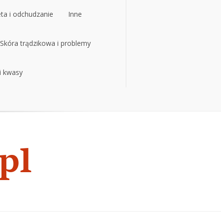
eta i odchudzanie
Inne
eta i odchudzanie
Skóra trądzikowa i problemy
Inne
 i kwasy
Skóra trądzikowa i problemy
 i kwasy