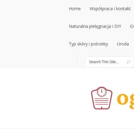
Home
Współpraca i kontakt
Home
Naturalna pielęgnacja i DIY
Współpraca i kontakt
O
Naturalna pielęgnacja i DIY
Typ skóry i potrzeby
Uroda
O
Typ skóry i potrzeby
Uroda