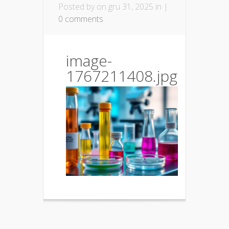
Posted by
on gru 31, 2025 in |
0 comments
image-
1767211408.jpg