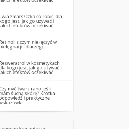
jakich efektów oczekiwać
Lwia zmarszczka co robić: dla
kogo jest, jak go używać i
jakich efektów oczekiwać
Retinol: z czym nie łączyć w
pielęgnacji i dlaczego
Resweratrol w kosmetykach:
dla kogo jest, jak go używać i
jakich efektów oczekiwać
Czy myć twarz rano jeśli
mam suchą skórę? Krótka
odpowiedź i praktyczne
wskazówki
jnowsze komentarze