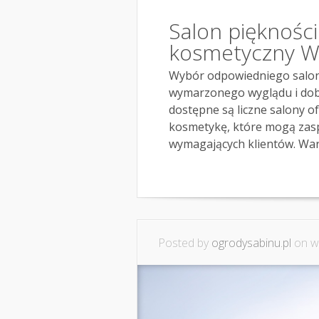
Salon piękności 
kosmetyczny 
Wybór odpowiedniego salonu
wymarzonego wyglądu i do
dostępne są liczne salony o
kosmetykę, które mogą zasp
wymagających klientów. War
Posted by
ogrodysabinu.pl
on wr