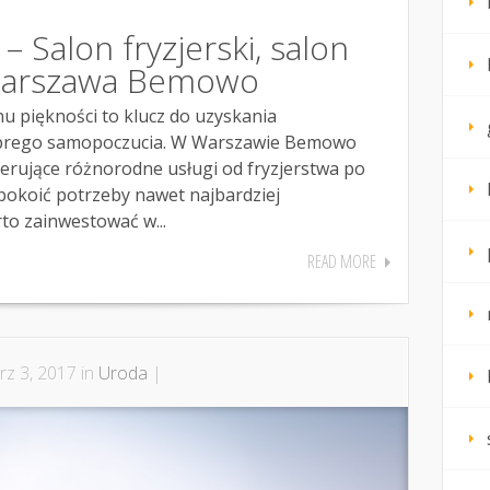
– Salon fryzjerski, salon
Warszawa Bemowo
 piękności to klucz do uzyskania
brego samopoczucia. W Warszawie Bemowo
ferujące różnorodne usługi od fryzjerstwa po
okoić potrzeby nawet najbardziej
to zainwestować w...
READ MORE
z 3, 2017 in
Uroda
|