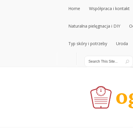
Home
Współpraca i kontakt
Home
Naturalna pielęgnacja i DIY
Współpraca i kontakt
O
Naturalna pielęgnacja i DIY
Typ skóry i potrzeby
Uroda
O
Typ skóry i potrzeby
Uroda