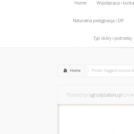
Home
Współpraca i konta
Naturalna pielęgnacja i DIY
Home
Współpraca i konta
Naturalna pielęgnacja i DIY
Typ skóry i potrzeby
Typ skóry i potrzeby
Home
Posts Tagged
osocze b
Posted by
ogrodysabinu.pl
on wr