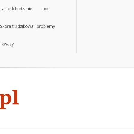
eta i odchudzanie
Inne
eta i odchudzanie
Skóra trądzikowa i problemy
Inne
 i kwasy
Skóra trądzikowa i problemy
 i kwasy