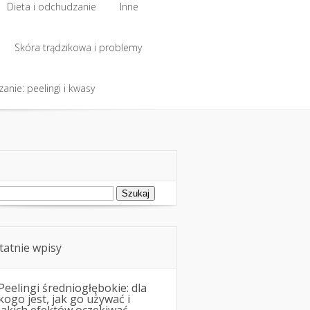
Dieta i odchudzanie
Inne
Dieta i odchudzanie
Skóra trądzikowa i problemy
Inne
anie: peelingi i kwasy
Skóra trądzikowa i problemy
anie: peelingi i kwasy
ukaj:
tatnie wpisy
Peelingi średniogłębokie: dla
kogo jest, jak go używać i