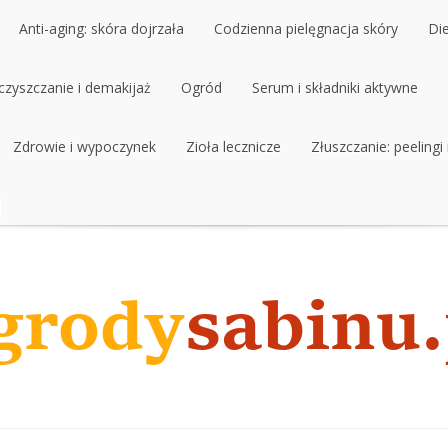
Anti-aging: skóra dojrzała
Codzienna pielęgnacja skóry
Di
czyszczanie i demakijaż
Anti-aging: skóra dojrzała
Ogród
Codzienna pielęgnacja skóry
Serum i składniki aktywne
Di
czyszczanie i demakijaż
Zdrowie i wypoczynek
Ogród
Zioła lecznicze
Serum i składniki aktywne
Złuszczanie: peelingi
Zdrowie i wypoczynek
Zioła lecznicze
Złuszczanie: peelingi