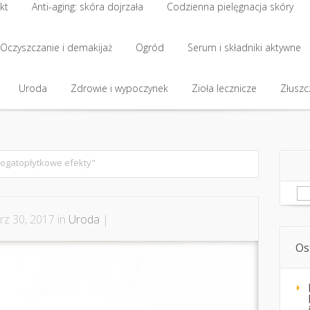
kt
Anti-aging: skóra dojrzała
Codzienna pielęgnacja skóry
kt
Oczyszczanie i demakijaż
Anti-aging: skóra dojrzała
Ogród
Codzienna pielęgnacja skóry
Serum i składniki aktywne
Oczyszczanie i demakijaż
Uroda
Zdrowie i wypoczynek
Ogród
Serum i składniki aktywne
Zioła lecznicze
Złuszcz
Uroda
Zdrowie i wypoczynek
Zioła lecznicze
Złuszcz
ogatopłytkowe efekty"
Sz
z 30, 2017 in
Uroda
|
Os