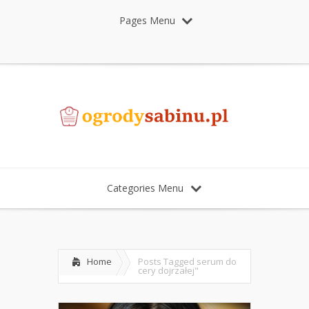
Pages Menu
Categories Menu
Home
Posts Tagged
serum do
cery dojrzałej"