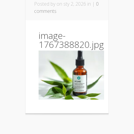
Posted by
on sty 2, 2026 in |
0
comments
image-
1767388820.jpg