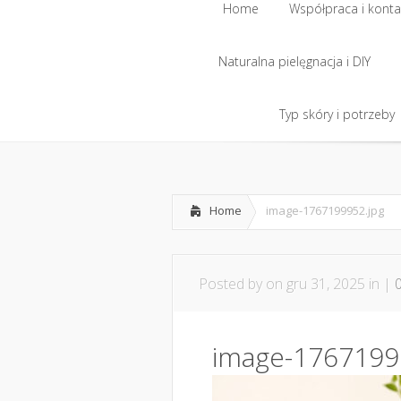
Home
Współpraca i konta
Naturalna pielęgnacja i DIY
Home
Współpraca i konta
Naturalna pielęgnacja i DIY
Typ skóry i potrzeby
Typ skóry i potrzeby
Home
image-1767199952.jpg
Posted by
on gru 31, 2025 in |
image-1767199