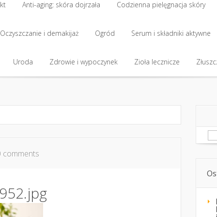
kt
Anti-aging: skóra dojrzała
Codzienna pielęgnacja skóry
kt
Oczyszczanie i demakijaż
Anti-aging: skóra dojrzała
Ogród
Codzienna pielęgnacja skóry
Serum i składniki aktywne
Oczyszczanie i demakijaż
Uroda
Zdrowie i wypoczynek
Ogród
Serum i składniki aktywne
Zioła lecznicze
Złuszcz
Uroda
Zdrowie i wypoczynek
Zioła lecznicze
Złuszcz
Sz
0 comments
Os
952.jpg