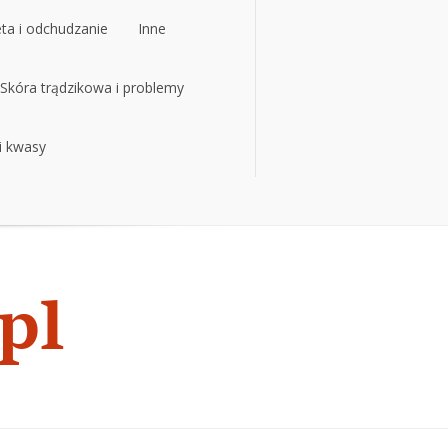
eta i odchudzanie
Inne
eta i odchudzanie
Skóra trądzikowa i problemy
Inne
 i kwasy
Skóra trądzikowa i problemy
 i kwasy