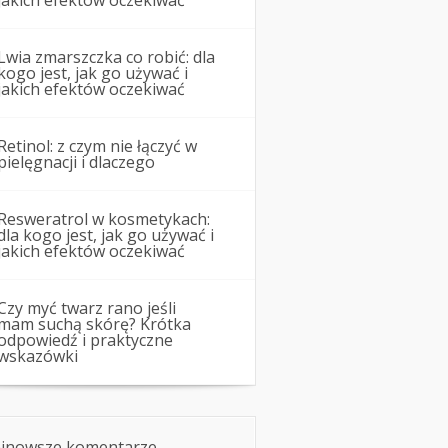
jakich efektów oczekiwać
Lwia zmarszczka co robić: dla
kogo jest, jak go używać i
jakich efektów oczekiwać
Retinol: z czym nie łączyć w
pielęgnacji i dlaczego
Resweratrol w kosmetykach:
dla kogo jest, jak go używać i
jakich efektów oczekiwać
Czy myć twarz rano jeśli
mam suchą skórę? Krótka
odpowiedź i praktyczne
wskazówki
jnowsze komentarze