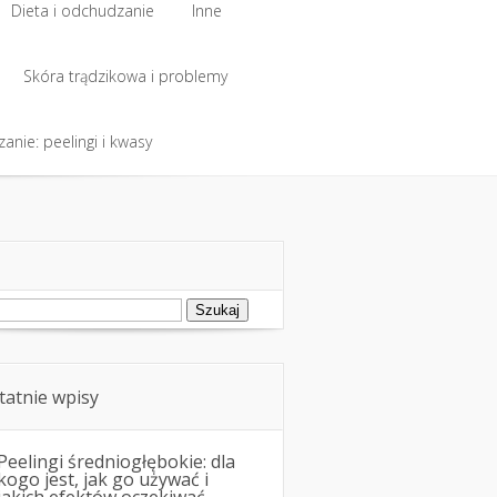
Dieta i odchudzanie
Inne
Dieta i odchudzanie
Skóra trądzikowa i problemy
Inne
anie: peelingi i kwasy
Skóra trądzikowa i problemy
anie: peelingi i kwasy
ukaj:
tatnie wpisy
Peelingi średniogłębokie: dla
kogo jest, jak go używać i