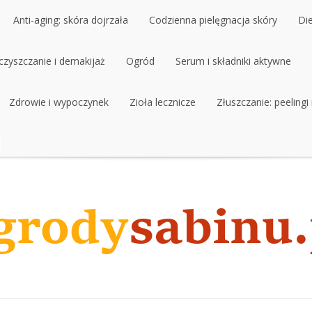
Anti-aging: skóra dojrzała
Codzienna pielęgnacja skóry
Di
czyszczanie i demakijaż
Anti-aging: skóra dojrzała
Ogród
Codzienna pielęgnacja skóry
Serum i składniki aktywne
Di
czyszczanie i demakijaż
Zdrowie i wypoczynek
Ogród
Zioła lecznicze
Serum i składniki aktywne
Złuszczanie: peelingi
Zdrowie i wypoczynek
Zioła lecznicze
Złuszczanie: peelingi