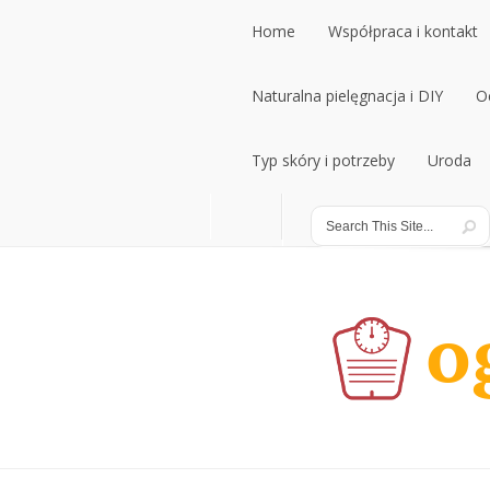
Home
Współpraca i kontakt
Home
Naturalna pielęgnacja i DIY
Współpraca i kontakt
O
Naturalna pielęgnacja i DIY
Typ skóry i potrzeby
Uroda
O
Typ skóry i potrzeby
Uroda