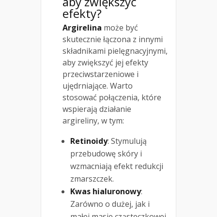
aby zwiększyć
efekty?
Argirelina
może być
skutecznie łączona z innymi
składnikami pielęgnacyjnymi,
aby zwiększyć jej efekty
przeciwstarzeniowe i
ujędrniające. Warto
stosować połączenia, które
wspierają działanie
argireliny, w tym:
Retinoidy
: Stymulują
przebudowę skóry i
wzmacniają efekt redukcji
zmarszczek.
Kwas hialuronowy
:
Zarówno o dużej, jak i
małej masie cząsteczkowej,